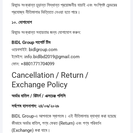
রিফান্ড সংক্রান্ত চূড়ান্ত সিদ্ধান্ত প্রয়োজনীয় যাচাই এবং সংশ্লিষ্ট ভেন্ডরের
প্রযোজ্য নীতিমালার ভিত্তিতে নেওয়া হতে পারে।
১০.
যোগাযোগ
রিফান্ড সংক্রান্ত সহায়তার জন্য যোগাযোগ করুন:
BIDL Group
সাপোর্ট
টিম
ওয়েবসাইট: bidlgroup.com
ইমেইল: info.bidlbd2019@gmail.com
ফোন: +8801771704099
Cancellation / Return /
Exchange Policy
অর্ডার
বাতিল /
রিটার্ন /
এক্সচেঞ্জ
পলিসি
সর্বশেষ
হালনাগাদ:
২৪/
০৬/
২০২৬
BIDL Group-এ আপনাকে স্বাগতম। এই নীতিমালায় ব্যাখ্যা করা হয়েছে
কীভাবে অর্ডার বাতিল, পণ্য ফেরত (Return) এবং পণ্য পরিবর্তন
(Exchange) করা যাবে।