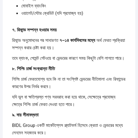
মোবাইল ব্যাংকিং
ওয়ালেট/স্টোর ক্রেডিট (যদি প্রযোজ্য হয়)
৭.
রিফান্ড
সম্পন্ন
হওয়ার
সময়
রিফান্ড অনুমোদনের পর সাধারণত
৭–
১৪
কার্যদিবসের
মধ্যে
অর্থ ফেরত প্রক্রিয়া
সম্পন্ন করার চেষ্টা করা হয়।
তবে ব্যাংক, পেমেন্ট গেটওয়ে বা ভেন্ডরের কারণে সময় কিছুটা বেশি লাগতে পারে।
৮.
শিপিং
চার্জ
সংক্রান্ত
নীতি
শিপিং চার্জ ফেরতযোগ্য হবে কি না তা সংশ্লিষ্ট ভেন্ডরের নীতিমালা এবং রিফান্ডের
কারণের উপর নির্ভর করবে।
যদি ভুল বা ক্ষতিগ্রস্ত পণ্য সরবরাহ করা হয়ে থাকে, সেক্ষেত্রে প্রযোজ্য
ক্ষেত্রে শিপিং চার্জ ফেরত দেওয়া হতে পারে।
৯.
দায়
সীমাবদ্ধতা
BIDL Group একটি মার্কেটপ্লেস প্ল্যাটফর্ম হিসেবে ক্রেতা ও ভেন্ডরের মধ্যে
লেনদেন সহজতর করে।