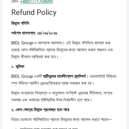
ফোন:
+8801771704099
Refund Policy
রিফান্ড
পলিসি
সর্বশেষ
হালনাগাদ: ২৪/০৬/২০২৬
BIDL Group-এ আপনাকে স্বাগতম। এই রিফান্ড পলিসিতে ব্যাখ্যা করা
হয়েছে কোন পরিস্থিতিতে গ্রাহক রিফান্ডের জন্য আবেদন করতে পারবেন এবং
রিফান্ড কীভাবে প্রক্রিয়া করা হবে।
১.
ভূমিকা
BIDL Group একটি
মাল্টিভেন্ডর
মার্কেটপ্লেস
প্ল্যাটফর্ম
। ওয়েবসাইটে বিক্রিত
পণ্য বিভিন্ন স্বাধীন ভেন্ডর/বিক্রেতা দ্বারা সরবরাহ করা হয়।
রিফান্ড সংক্রান্ত সিদ্ধান্ত ও অনুমোদন সংশ্লিষ্ট ভেন্ডরের নীতিমালা, পণ্যের
অবস্থা এবং অর্ডারের পরিস্থিতির উপর নির্ভরশীল হতে পারে।
২.
কোন
ক্ষেত্রে
রিফান্ড
প্রযোজ্য
হতে
পারে
নিচের যেকোনো পরিস্থিতিতে গ্রাহক রিফান্ডের জন্য আবেদন করতে পারেন—