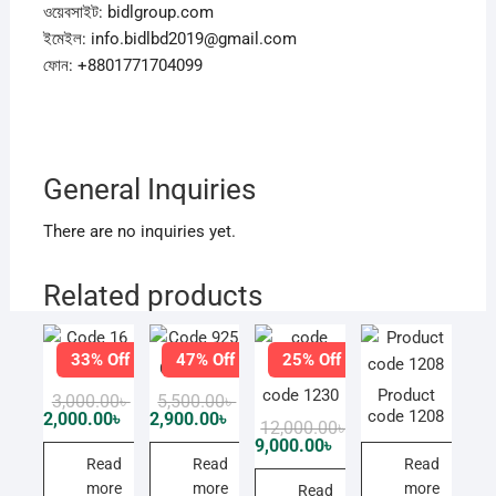
ওয়েবসাইট: bidlgroup.com
ইমেইল: info.bidlbd2019@gmail.com
ফোন: +8801771704099
General Inquiries
There are no inquiries yet.
Related products
33% Off
47% Off
25% Off
Code 16
Code 925
code 1230
Product
Original
Current
Original
Current
3,000.00
৳
5,500.00
৳
price
price
price
price
code 1208
2,000.00
৳
2,900.00
৳
Original
Current
12,000.00
৳
was:
is:
was:
is:
price
price
9,000.00
৳
3,000.00৳ .
2,000.00৳ .
5,500.00৳ .
2,900.00৳ .
was:
is:
Read
Read
Read
12,000.00৳ .
9,000.00৳ .
more
more
more
Read