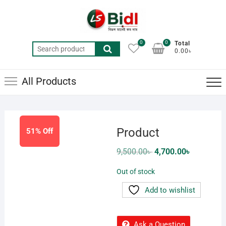
Skip
to
content
0
0
Total
Search
0.00৳
for:
All Products
Product
51% Off
Original
Current
9,500.00
৳
4,700.00
৳
price
price
was:
is:
Out of stock
9,500.00৳ .
4,700.00৳ .
Add to wishlist
Ask a Question