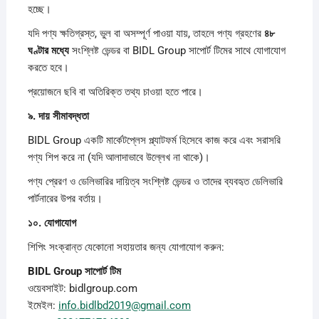
হচ্ছে।
যদি পণ্য ক্ষতিগ্রস্ত, ভুল বা অসম্পূর্ণ পাওয়া যায়, তাহলে পণ্য গ্রহণের
৪৮
ঘণ্টার
মধ্যে
সংশ্লিষ্ট ভেন্ডর বা BIDL Group সাপোর্ট টিমের সাথে যোগাযোগ
করতে হবে।
প্রয়োজনে ছবি বা অতিরিক্ত তথ্য চাওয়া হতে পারে।
৯.
দায়
সীমাবদ্ধতা
BIDL Group একটি মার্কেটপ্লেস প্ল্যাটফর্ম হিসেবে কাজ করে এবং সরাসরি
পণ্য শিপ করে না (যদি আলাদাভাবে উল্লেখ না থাকে)।
পণ্য প্রেরণ ও ডেলিভারির দায়িত্ব সংশ্লিষ্ট ভেন্ডর ও তাদের ব্যবহৃত ডেলিভারি
পার্টনারের উপর বর্তায়।
১০.
যোগাযোগ
শিপিং সংক্রান্ত যেকোনো সহায়তার জন্য যোগাযোগ করুন:
BIDL Group
সাপোর্ট
টিম
ওয়েবসাইট: bidlgroup.com
ইমেইল:
info.bidlbd2019@gmail.com