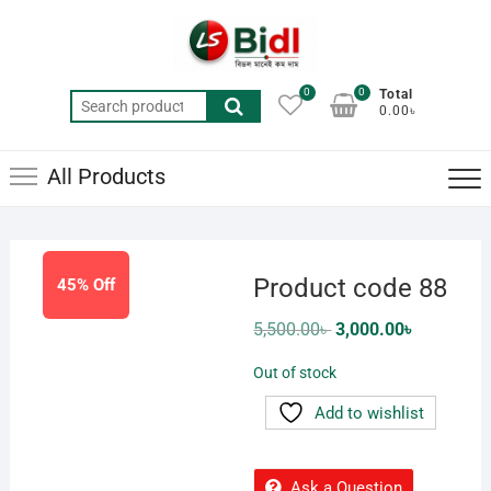
Skip
to
content
0
0
Total
Search
0.00৳
for:
All Products
Product code 88
45% Off
Original
Current
5,500.00
৳
3,000.00
৳
price
price
was:
is:
Out of stock
5,500.00৳ .
3,000.00৳ .
Add to wishlist
Ask a Question