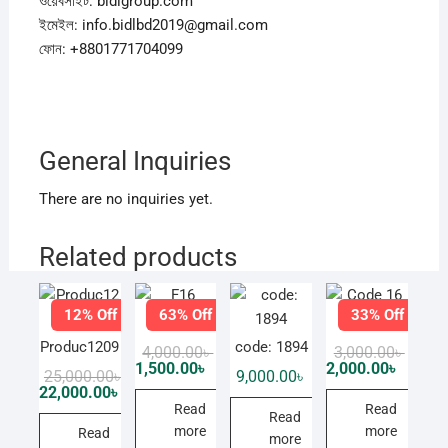
ওয়েবসাইট: bidlgroup.com
ইমেইল: info.bidlbd2019@gmail.com
ফোন: +8801771704099
General Inquiries
There are no inquiries yet.
Related products
12% Off
63% Off
33% Off
F16
Code 16
Produc1209
code: 1894
Original
Current
Origin
Curren
4,000.00
৳
3,000.00
৳
price
price
price
price
1,500.00
৳
2,000.00
৳
Original
Current
25,000.00
৳
9,000.00
৳
was:
is:
was:
is:
price
price
22,000.00
৳
4,000.00৳ .
1,500.00৳ .
3,000.0
2,000.0
was:
is:
Read
Read
Read
25,000.00৳ .
22,000.00৳ .
more
more
Read
more