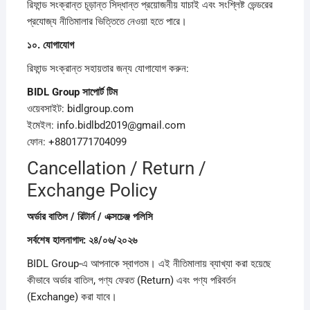
রিফান্ড সংক্রান্ত চূড়ান্ত সিদ্ধান্ত প্রয়োজনীয় যাচাই এবং সংশ্লিষ্ট ভেন্ডরের
প্রযোজ্য নীতিমালার ভিত্তিতে নেওয়া হতে পারে।
১০.
যোগাযোগ
রিফান্ড সংক্রান্ত সহায়তার জন্য যোগাযোগ করুন:
BIDL Group
সাপোর্ট
টিম
ওয়েবসাইট: bidlgroup.com
ইমেইল: info.bidlbd2019@gmail.com
ফোন: +8801771704099
Cancellation / Return /
Exchange Policy
অর্ডার
বাতিল /
রিটার্ন /
এক্সচেঞ্জ
পলিসি
সর্বশেষ
হালনাগাদ:
২৪/
০৬/
২০২৬
BIDL Group-এ আপনাকে স্বাগতম। এই নীতিমালায় ব্যাখ্যা করা হয়েছে
কীভাবে অর্ডার বাতিল, পণ্য ফেরত (Return) এবং পণ্য পরিবর্তন
(Exchange) করা যাবে।