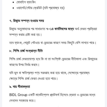
মোবাইল ব্যাংকিং
ওয়ালেট/স্টোর ক্রেডিট (যদি প্রযোজ্য হয়)
৭.
রিফান্ড
সম্পন্ন
হওয়ার
সময়
রিফান্ড অনুমোদনের পর সাধারণত
৭–
১৪
কার্যদিবসের
মধ্যে
অর্থ ফেরত প্রক্রিয়া
সম্পন্ন করার চেষ্টা করা হয়।
তবে ব্যাংক, পেমেন্ট গেটওয়ে বা ভেন্ডরের কারণে সময় কিছুটা বেশি লাগতে পারে।
৮.
শিপিং
চার্জ
সংক্রান্ত
নীতি
শিপিং চার্জ ফেরতযোগ্য হবে কি না তা সংশ্লিষ্ট ভেন্ডরের নীতিমালা এবং রিফান্ডের
কারণের উপর নির্ভর করবে।
যদি ভুল বা ক্ষতিগ্রস্ত পণ্য সরবরাহ করা হয়ে থাকে, সেক্ষেত্রে প্রযোজ্য
ক্ষেত্রে শিপিং চার্জ ফেরত দেওয়া হতে পারে।
৯.
দায়
সীমাবদ্ধতা
BIDL Group একটি মার্কেটপ্লেস প্ল্যাটফর্ম হিসেবে ক্রেতা ও ভেন্ডরের মধ্যে
লেনদেন সহজতর করে।