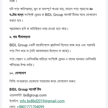
হচ্ছে।
যদি পণ্য ক্ষতিগ্রস্ত, ভুল বা অসম্পূর্ণ পাওয়া যায়, তাহলে পণ্য গ্রহণের
৪৮
ঘণ্টার
মধ্যে
সংশ্লিষ্ট ভেন্ডর বা BIDL Group সাপোর্ট টিমের সাথে যোগাযোগ
করতে হবে।
প্রয়োজনে ছবি বা অতিরিক্ত তথ্য চাওয়া হতে পারে।
৯.
দায়
সীমাবদ্ধতা
BIDL Group একটি মার্কেটপ্লেস প্ল্যাটফর্ম হিসেবে কাজ করে এবং সরাসরি
পণ্য শিপ করে না (যদি আলাদাভাবে উল্লেখ না থাকে)।
পণ্য প্রেরণ ও ডেলিভারির দায়িত্ব সংশ্লিষ্ট ভেন্ডর ও তাদের ব্যবহৃত ডেলিভারি
পার্টনারের উপর বর্তায়।
১০.
যোগাযোগ
শিপিং সংক্রান্ত যেকোনো সহায়তার জন্য যোগাযোগ করুন:
BIDL Group
সাপোর্ট
টিম
ওয়েবসাইট: bidlgroup.com
ইমেইল:
info.bidlbd2019@gmail.com
ফোন:
+8801771704099