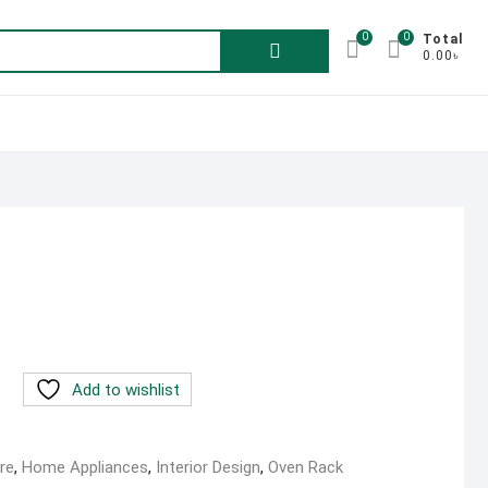
0
0
Search
Total
0.00৳
for:
৳ .
Add to wishlist
re
,
Home Appliances
,
Interior Design
,
Oven Rack