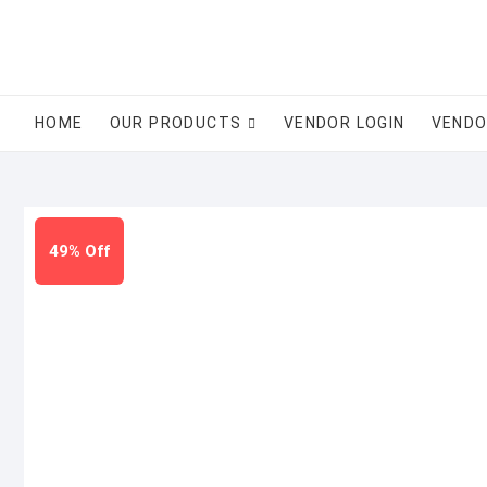
Skip
to
content
HOME
OUR PRODUCTS
VENDOR LOGIN
VENDO
49% Off