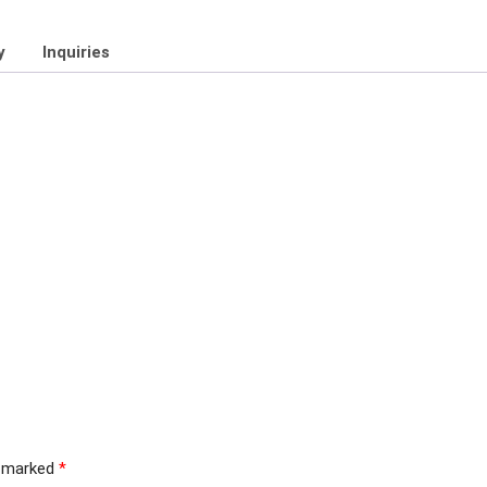
y
Inquiries
e marked
*