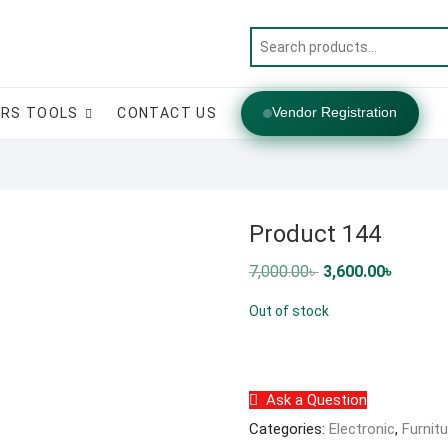
Vendor Registration
RS TOOLS
CONTACT US
Product 144
Original
Current
7,000.00
৳
3,600.00
৳
price
price
was:
is:
Out of stock
7,000.00৳ .
3,600.00
Ask a Question
Categories:
Electronic
,
Furnitu