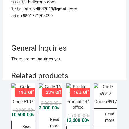
ওয়েবসাইট: bidlgroup.com
ইমেইল: info.bidlbd2019@gmail.com
ফোন: +8801771704099
General Inquiries
There are no inquiries yet.
Related products
19% Off
33% Off
16% Off
Code 16
Code 8107
Product 144
Code x9917
Original
Current
3,000.00
৳
price
price
office
2,000.00
৳
Original
Current
12,900.00
৳
was:
is:
price
price
Read
10,500.00
৳
Original
Current
15,000.00
৳
3,000.00৳ .
2,000.00৳ .
was:
is:
price
price
Read
12,600.00
৳
more
12,900.00৳ .
10,500.00৳ .
was:
is:
more
Read
15,000.00৳ .
12,600.00৳ .