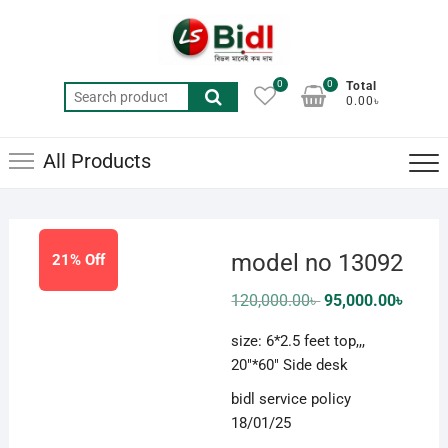
Skip
to
content
0
0
Total
Search
0.00৳
for:
All Products
model no 13092
21% Off
Original
Curren
120,000.00
৳
95,000.00
৳
price
price
was:
is:
size: 6*2.5 feet top,,,
120,000.00৳ .
95,000
20″*60″ Side desk
bidl service policy
18/01/25