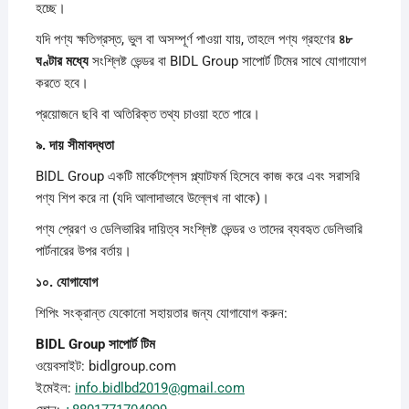
হচ্ছে।
যদি পণ্য ক্ষতিগ্রস্ত, ভুল বা অসম্পূর্ণ পাওয়া যায়, তাহলে পণ্য গ্রহণের
৪৮
ঘণ্টার
মধ্যে
সংশ্লিষ্ট ভেন্ডর বা BIDL Group সাপোর্ট টিমের সাথে যোগাযোগ
করতে হবে।
প্রয়োজনে ছবি বা অতিরিক্ত তথ্য চাওয়া হতে পারে।
৯.
দায়
সীমাবদ্ধতা
BIDL Group একটি মার্কেটপ্লেস প্ল্যাটফর্ম হিসেবে কাজ করে এবং সরাসরি
পণ্য শিপ করে না (যদি আলাদাভাবে উল্লেখ না থাকে)।
পণ্য প্রেরণ ও ডেলিভারির দায়িত্ব সংশ্লিষ্ট ভেন্ডর ও তাদের ব্যবহৃত ডেলিভারি
পার্টনারের উপর বর্তায়।
১০.
যোগাযোগ
শিপিং সংক্রান্ত যেকোনো সহায়তার জন্য যোগাযোগ করুন:
BIDL Group
সাপোর্ট
টিম
ওয়েবসাইট: bidlgroup.com
ইমেইল:
info.bidlbd2019@gmail.com