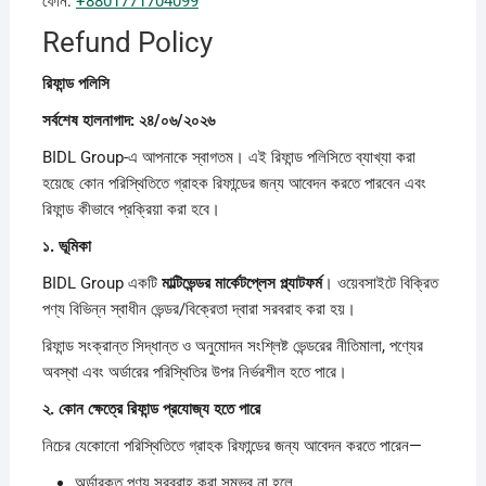
ফোন:
+8801771704099
Refund Policy
রিফান্ড
পলিসি
সর্বশেষ
হালনাগাদ: ২৪/০৬/২০২৬
BIDL Group-এ আপনাকে স্বাগতম। এই রিফান্ড পলিসিতে ব্যাখ্যা করা
হয়েছে কোন পরিস্থিতিতে গ্রাহক রিফান্ডের জন্য আবেদন করতে পারবেন এবং
রিফান্ড কীভাবে প্রক্রিয়া করা হবে।
১.
ভূমিকা
BIDL Group একটি
মাল্টিভেন্ডর
মার্কেটপ্লেস
প্ল্যাটফর্ম
। ওয়েবসাইটে বিক্রিত
পণ্য বিভিন্ন স্বাধীন ভেন্ডর/বিক্রেতা দ্বারা সরবরাহ করা হয়।
রিফান্ড সংক্রান্ত সিদ্ধান্ত ও অনুমোদন সংশ্লিষ্ট ভেন্ডরের নীতিমালা, পণ্যের
অবস্থা এবং অর্ডারের পরিস্থিতির উপর নির্ভরশীল হতে পারে।
২.
কোন
ক্ষেত্রে
রিফান্ড
প্রযোজ্য
হতে
পারে
নিচের যেকোনো পরিস্থিতিতে গ্রাহক রিফান্ডের জন্য আবেদন করতে পারেন—
অর্ডারকৃত পণ্য সরবরাহ করা সম্ভব না হলে