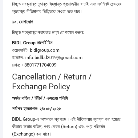
রিফান্ড সংক্রান্ত চূড়ান্ত সিদ্ধান্ত প্রয়োজনীয় যাচাই এবং সংশ্লিষ্ট ভেন্ডরের
প্রযোজ্য নীতিমালার ভিত্তিতে নেওয়া হতে পারে।
১০.
যোগাযোগ
রিফান্ড সংক্রান্ত সহায়তার জন্য যোগাযোগ করুন:
BIDL Group
সাপোর্ট
টিম
ওয়েবসাইট: bidlgroup.com
ইমেইল: info.bidlbd2019@gmail.com
ফোন: +8801771704099
Cancellation / Return /
Exchange Policy
অর্ডার
বাতিল /
রিটার্ন /
এক্সচেঞ্জ
পলিসি
সর্বশেষ
হালনাগাদ:
২৪/
০৬/
২০২৬
BIDL Group-এ আপনাকে স্বাগতম। এই নীতিমালায় ব্যাখ্যা করা হয়েছে
কীভাবে অর্ডার বাতিল, পণ্য ফেরত (Return) এবং পণ্য পরিবর্তন
(Exchange) করা যাবে।