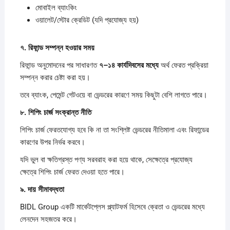
মোবাইল ব্যাংকিং
ওয়ালেট/স্টোর ক্রেডিট (যদি প্রযোজ্য হয়)
৭.
রিফান্ড
সম্পন্ন
হওয়ার
সময়
রিফান্ড অনুমোদনের পর সাধারণত
৭–
১৪
কার্যদিবসের
মধ্যে
অর্থ ফেরত প্রক্রিয়া
সম্পন্ন করার চেষ্টা করা হয়।
তবে ব্যাংক, পেমেন্ট গেটওয়ে বা ভেন্ডরের কারণে সময় কিছুটা বেশি লাগতে পারে।
৮.
শিপিং
চার্জ
সংক্রান্ত
নীতি
শিপিং চার্জ ফেরতযোগ্য হবে কি না তা সংশ্লিষ্ট ভেন্ডরের নীতিমালা এবং রিফান্ডের
কারণের উপর নির্ভর করবে।
যদি ভুল বা ক্ষতিগ্রস্ত পণ্য সরবরাহ করা হয়ে থাকে, সেক্ষেত্রে প্রযোজ্য
ক্ষেত্রে শিপিং চার্জ ফেরত দেওয়া হতে পারে।
৯.
দায়
সীমাবদ্ধতা
BIDL Group একটি মার্কেটপ্লেস প্ল্যাটফর্ম হিসেবে ক্রেতা ও ভেন্ডরের মধ্যে
লেনদেন সহজতর করে।