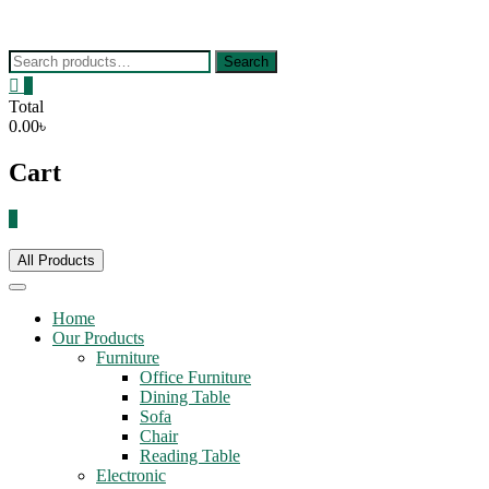
Skip
to
content
Search
Search
for:
0
Total
0.00৳
Cart
0
All Products
Home
Our Products
Furniture
Office Furniture
Dining Table
Sofa
Chair
Reading Table
Electronic