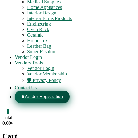
Medical Supplies
Home Appliances
Interior Design
Interior Firms Products
Engineering
Oven Rack
Ceramic
Home Tex
Leather Bag
Super Fashion
Vendor Login
Vendors Tools
Vendor Login
Vendor Membership
🛡️ Privacy Policy
Contact Us
Vendor Registration
0
Total
0.00৳
Cart