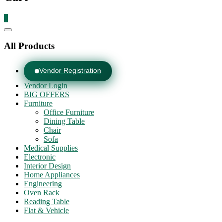
0
Catalog
Menu
All Products
Vendor Registration
Vendor Login
BIG OFFERS
Furniture
Office Furniture
Dining Table
Chair
Sofa
Medical Supplies
Electronic
Interior Design
Home Appliances
Engineering
Oven Rack
Reading Table
Flat & Vehicle