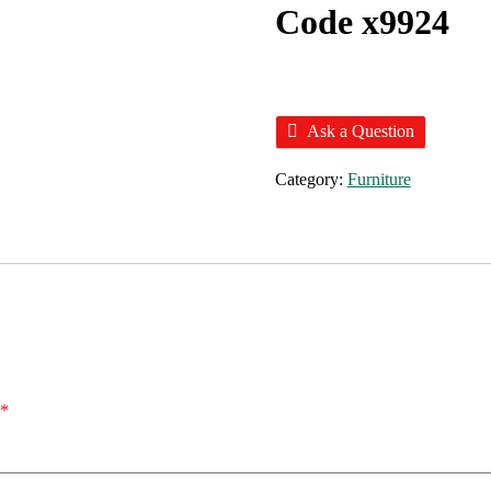
Code x9924
Ask a Question
Category:
Furniture
*