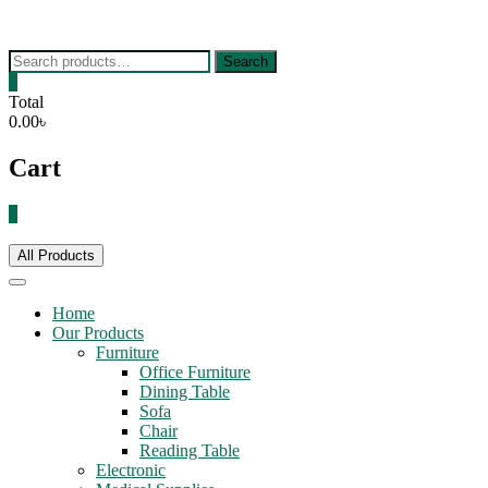
Skip
to
content
Search
Search
for:
0
Total
0.00৳
Cart
0
All Products
Home
Our Products
Furniture
Office Furniture
Dining Table
Sofa
Chair
Reading Table
Electronic