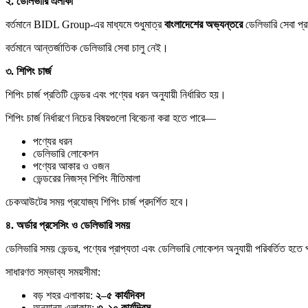
২.
ডেলিভারি
এলাকা
বর্তমানে BIDL Group-এর মাধ্যমে শুধুমাত্র
বাংলাদেশের
অভ্যন্তরে
ডেলিভারি সেবা প্
বর্তমানে আন্তর্জাতিক ডেলিভারি সেবা চালু নেই।
৩.
শিপিং
চার্জ
শিপিং চার্জ প্রতিটি ভেন্ডর এবং পণ্যের ধরন অনুযায়ী নির্ধারিত হয়।
শিপিং চার্জ নির্ধারণে নিচের বিষয়গুলো বিবেচনা করা হতে পারে—
পণ্যের ধরন
ডেলিভারি লোকেশন
পণ্যের আকার ও ওজন
ভেন্ডরের নিজস্ব শিপিং নীতিমালা
চেকআউটের সময় প্রযোজ্য শিপিং চার্জ প্রদর্শিত হবে।
৪.
অর্ডার
প্রসেসিং
ও
ডেলিভারি
সময়
ডেলিভারি সময় ভেন্ডর, পণ্যের প্রাপ্যতা এবং ডেলিভারি লোকেশন অনুযায়ী পরিবর্তিত হতে
সাধারণত সম্ভাব্য সময়সীমা:
বড় শহর এলাকায়:
২–
৫
কার্যদিবস
অন্যান্য এলাকায়:
৩–
১০
কার্যদিবস