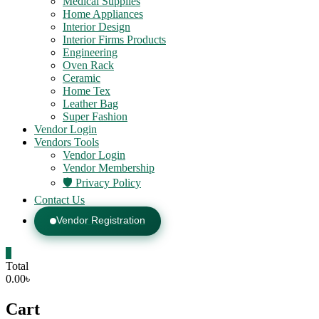
Medical Supplies
Home Appliances
Interior Design
Interior Firms Products
Engineering
Oven Rack
Ceramic
Home Tex
Leather Bag
Super Fashion
Vendor Login
Vendors Tools
Vendor Login
Vendor Membership
🛡️ Privacy Policy
Contact Us
Vendor Registration
0
Total
0.00৳
Cart