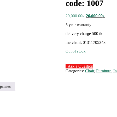
code: 1007
Original
Curren
29,000.00
৳
26,000.00
৳
price
price
5 year warranty
was:
is:
29,000.00৳ .
26,000.
delivery charge 500 tk
merchant: 01311705348
Out of stock
Ask a Question
Categories:
Chair
,
Furniture
,
In
quiries