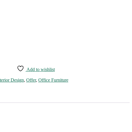
t
00৳ .
Add to wishlist
terior Design
,
Offer
,
Office Furniture