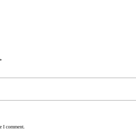
*
me I comment.