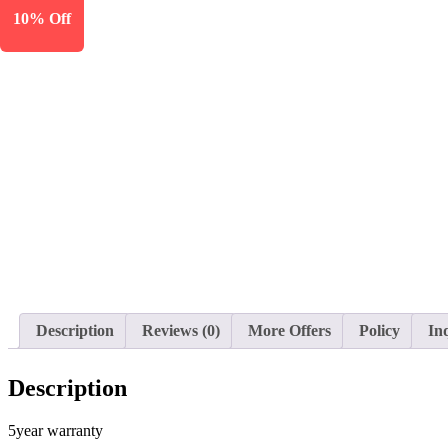
10% Off
Description
Reviews (0)
More Offers
Policy
In
Description
5year warranty