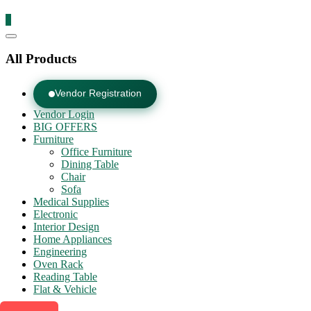
0
Catalog
Menu
All Products
Vendor Registration
Vendor Login
BIG OFFERS
Furniture
Office Furniture
Dining Table
Chair
Sofa
Medical Supplies
Electronic
Interior Design
Home Appliances
Engineering
Oven Rack
Reading Table
Flat & Vehicle