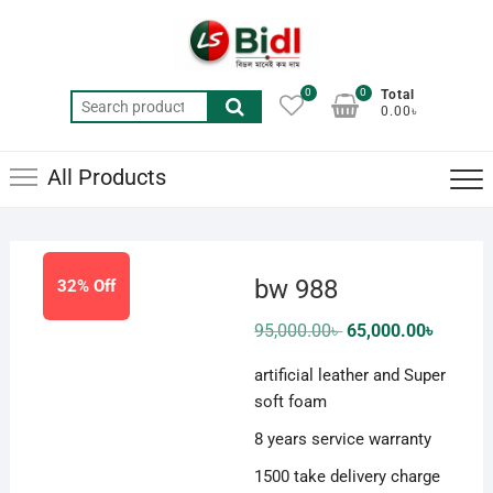
Skip
to
content
0
0
Total
Search
0.00৳
for:
All Products
bw 988
32% Off
Original
Current
95,000.00
৳
65,000.00
৳
price
price
was:
is:
artificial leather and Super
95,000.00৳ .
65,000.0
soft foam
8 years service warranty
1500 take delivery charge