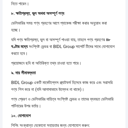
নিতে পারেন।
৮.
ক্ষতিগ্রস্ত,
ভুল
অথবা
অসম্পূর্ণ
পণ্য
ডেলিভারির সময় পণ্য গ্রহণের আগে প্যাকেজ পরীক্ষা করার অনুরোধ করা
হচ্ছে।
যদি পণ্য ক্ষতিগ্রস্ত, ভুল বা অসম্পূর্ণ পাওয়া যায়, তাহলে পণ্য গ্রহণের
৪৮
ঘণ্টার
মধ্যে
সংশ্লিষ্ট ভেন্ডর বা BIDL Group সাপোর্ট টিমের সাথে যোগাযোগ
করতে হবে।
প্রয়োজনে ছবি বা অতিরিক্ত তথ্য চাওয়া হতে পারে।
৯.
দায়
সীমাবদ্ধতা
BIDL Group একটি মার্কেটপ্লেস প্ল্যাটফর্ম হিসেবে কাজ করে এবং সরাসরি
পণ্য শিপ করে না (যদি আলাদাভাবে উল্লেখ না থাকে)।
পণ্য প্রেরণ ও ডেলিভারির দায়িত্ব সংশ্লিষ্ট ভেন্ডর ও তাদের ব্যবহৃত ডেলিভারি
পার্টনারের উপর বর্তায়।
১০.
যোগাযোগ
শিপিং সংক্রান্ত যেকোনো সহায়তার জন্য যোগাযোগ করুন: