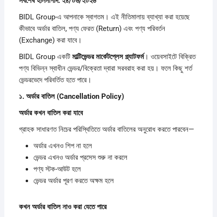
সর্বশেষ
হালনাগাদ:
২৪/
০৬/
২০২৬
BIDL Group-এ আপনাকে স্বাগতম। এই নীতিমালায় ব্যাখ্যা করা হয়েছে
কীভাবে অর্ডার বাতিল, পণ্য ফেরত (Return) এবং পণ্য পরিবর্তন
(Exchange) করা যাবে।
BIDL Group একটি
মাল্টিভেন্ডর
মার্কেটপ্লেস
প্ল্যাটফর্ম
। ওয়েবসাইটে বিক্রিত
পণ্য বিভিন্ন স্বাধীন ভেন্ডর/বিক্রেতা দ্বারা সরবরাহ করা হয়। ফলে কিছু শর্ত
ভেন্ডরভেদে পরিবর্তিত হতে পারে।
১.
অর্ডার
বাতিল (Cancellation Policy)
অর্ডার
কখন
বাতিল
করা
যাবে
গ্রাহক সাধারণত নিচের পরিস্থিতিতে অর্ডার বাতিলের অনুরোধ করতে পারবেন—
অর্ডার এখনও শিপ না হলে
ভেন্ডর এখনও অর্ডার প্রসেস শুরু না করলে
পণ্য স্টক-আউট হলে
ভেন্ডর অর্ডার পূরণ করতে অক্ষম হলে
কখন
অর্ডার
বাতিল
নাও
করা
যেতে
পারে