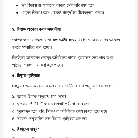
ভুল ঠিকানা বা গ্রাহকের কারণে ডেলিভারি ব্যর্থ হলে
পণ্যের বিবরণে আগে থেকেই উল্লেখিত সীমাবদ্ধতা থাকলে
৪.
রিফান্ড
আবেদন
করার
সময়সীমা
গ্রাহককে পণ্য গ্রহণের পর
৪৮
ঘণ্টার
মধ্যে
রিফান্ড বা অভিযোগের আবেদন
করতে উৎসাহিত করা হচ্ছে।
বিলম্বিত আবেদনের ক্ষেত্রে অতিরিক্ত যাচাই প্রয়োজন হতে পারে অথবা
আবেদন গ্রহণ নাও করা হতে পারে।
৫.
রিফান্ড
প্রক্রিয়া
রিফান্ডের জন্য আবেদন করলে সাধারণত নিচের ধাপ অনুসরণ করা হবে—
১. গ্রাহক রিফান্ড অনুরোধ জমা দেবেন
২. ভেন্ডর ও BIDL Group বিষয়টি পর্যালোচনা করবে
৩. প্রয়োজন হলে ছবি, ভিডিও বা অতিরিক্ত তথ্য চাওয়া হতে পারে
৪. আবেদন অনুমোদিত হলে রিফান্ড প্রক্রিয়া শুরু হবে
৬.
রিফান্ডের
মাধ্যম