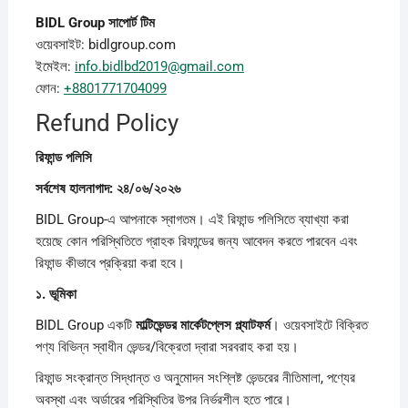
BIDL Group
সাপোর্ট
টিম
ওয়েবসাইট: bidlgroup.com
ইমেইল:
info.bidlbd2019@gmail.com
ফোন:
+8801771704099
Refund Policy
রিফান্ড
পলিসি
সর্বশেষ
হালনাগাদ: ২৪/০৬/২০২৬
BIDL Group-এ আপনাকে স্বাগতম। এই রিফান্ড পলিসিতে ব্যাখ্যা করা
হয়েছে কোন পরিস্থিতিতে গ্রাহক রিফান্ডের জন্য আবেদন করতে পারবেন এবং
রিফান্ড কীভাবে প্রক্রিয়া করা হবে।
১.
ভূমিকা
BIDL Group একটি
মাল্টিভেন্ডর
মার্কেটপ্লেস
প্ল্যাটফর্ম
। ওয়েবসাইটে বিক্রিত
পণ্য বিভিন্ন স্বাধীন ভেন্ডর/বিক্রেতা দ্বারা সরবরাহ করা হয়।
রিফান্ড সংক্রান্ত সিদ্ধান্ত ও অনুমোদন সংশ্লিষ্ট ভেন্ডরের নীতিমালা, পণ্যের
অবস্থা এবং অর্ডারের পরিস্থিতির উপর নির্ভরশীল হতে পারে।