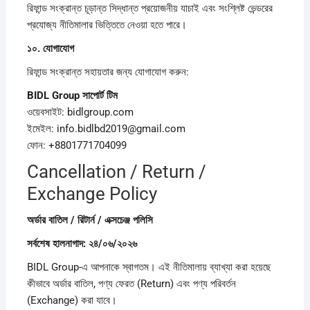
রিফান্ড সংক্রান্ত চূড়ান্ত সিদ্ধান্ত প্রয়োজনীয় যাচাই এবং সংশ্লিষ্ট ভেন্ডরের
প্রযোজ্য নীতিমালার ভিত্তিতে নেওয়া হতে পারে।
১০.
যোগাযোগ
রিফান্ড সংক্রান্ত সহায়তার জন্য যোগাযোগ করুন:
BIDL Group
সাপোর্ট
টিম
ওয়েবসাইট: bidlgroup.com
ইমেইল: info.bidlbd2019@gmail.com
ফোন: +8801771704099
Cancellation / Return /
Exchange Policy
অর্ডার
বাতিল /
রিটার্ন /
এক্সচেঞ্জ
পলিসি
সর্বশেষ
হালনাগাদ:
২৪/
০৬/
২০২৬
BIDL Group-এ আপনাকে স্বাগতম। এই নীতিমালায় ব্যাখ্যা করা হয়েছে
কীভাবে অর্ডার বাতিল, পণ্য ফেরত (Return) এবং পণ্য পরিবর্তন
(Exchange) করা যাবে।