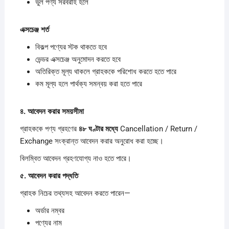
ভুল পণ্য সরবরাহ হলে
এক্সচেঞ্জ
শর্ত
বিকল্প পণ্যের স্টক থাকতে হবে
ভেন্ডর এক্সচেঞ্জ অনুমোদন করতে হবে
অতিরিক্ত মূল্য থাকলে গ্রাহককে পরিশোধ করতে হতে পারে
কম মূল্য হলে পার্থক্য সমন্বয় করা হতে পারে
৪.
আবেদন
করার
সময়সীমা
গ্রাহককে পণ্য গ্রহণের
৪৮
ঘণ্টার
মধ্যে
Cancellation / Return /
Exchange সংক্রান্ত আবেদন করার অনুরোধ করা হচ্ছে।
বিলম্বিত আবেদন গ্রহণযোগ্য নাও হতে পারে।
৫.
আবেদন
করার
পদ্ধতি
গ্রাহক নিচের তথ্যসহ আবেদন করতে পারেন—
অর্ডার নম্বর
পণ্যের নাম