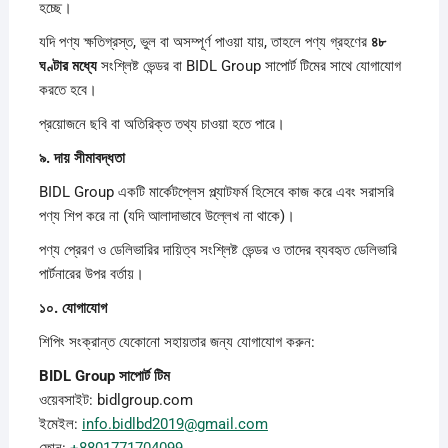
হচ্ছে।
যদি পণ্য ক্ষতিগ্রস্ত, ভুল বা অসম্পূর্ণ পাওয়া যায়, তাহলে পণ্য গ্রহণের
৪৮
ঘণ্টার
মধ্যে
সংশ্লিষ্ট ভেন্ডর বা BIDL Group সাপোর্ট টিমের সাথে যোগাযোগ
করতে হবে।
প্রয়োজনে ছবি বা অতিরিক্ত তথ্য চাওয়া হতে পারে।
৯.
দায়
সীমাবদ্ধতা
BIDL Group একটি মার্কেটপ্লেস প্ল্যাটফর্ম হিসেবে কাজ করে এবং সরাসরি
পণ্য শিপ করে না (যদি আলাদাভাবে উল্লেখ না থাকে)।
পণ্য প্রেরণ ও ডেলিভারির দায়িত্ব সংশ্লিষ্ট ভেন্ডর ও তাদের ব্যবহৃত ডেলিভারি
পার্টনারের উপর বর্তায়।
১০.
যোগাযোগ
শিপিং সংক্রান্ত যেকোনো সহায়তার জন্য যোগাযোগ করুন:
BIDL Group
সাপোর্ট
টিম
ওয়েবসাইট: bidlgroup.com
ইমেইল:
info.bidlbd2019@gmail.com
ফোন:
+8801771704099