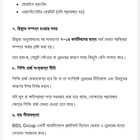
মোবাইল ব্যাংকিং
ওয়ালেট/স্টোর ক্রেডিট (যদি প্রযোজ্য হয়)
৭.
রিফান্ড
সম্পন্ন
হওয়ার
সময়
রিফান্ড অনুমোদনের পর সাধারণত
৭–
১৪
কার্যদিবসের
মধ্যে
অর্থ ফেরত প্রক্রিয়া
সম্পন্ন করার চেষ্টা করা হয়।
তবে ব্যাংক, পেমেন্ট গেটওয়ে বা ভেন্ডরের কারণে সময় কিছুটা বেশি লাগতে পারে।
৮.
শিপিং
চার্জ
সংক্রান্ত
নীতি
শিপিং চার্জ ফেরতযোগ্য হবে কি না তা সংশ্লিষ্ট ভেন্ডরের নীতিমালা এবং রিফান্ডের
কারণের উপর নির্ভর করবে।
যদি ভুল বা ক্ষতিগ্রস্ত পণ্য সরবরাহ করা হয়ে থাকে, সেক্ষেত্রে প্রযোজ্য
ক্ষেত্রে শিপিং চার্জ ফেরত দেওয়া হতে পারে।
৯.
দায়
সীমাবদ্ধতা
BIDL Group একটি মার্কেটপ্লেস প্ল্যাটফর্ম হিসেবে ক্রেতা ও ভেন্ডরের মধ্যে
লেনদেন সহজতর করে।