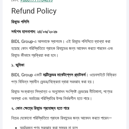
Refund Policy
রিফান্ড
পলিসি
সর্বশেষ
হালনাগাদ: ২৪/০৬/২০২৬
BIDL Group-এ আপনাকে স্বাগতম। এই রিফান্ড পলিসিতে ব্যাখ্যা করা
হয়েছে কোন পরিস্থিতিতে গ্রাহক রিফান্ডের জন্য আবেদন করতে পারবেন এবং
রিফান্ড কীভাবে প্রক্রিয়া করা হবে।
১.
ভূমিকা
BIDL Group একটি
মাল্টিভেন্ডর
মার্কেটপ্লেস
প্ল্যাটফর্ম
। ওয়েবসাইটে বিক্রিত
পণ্য বিভিন্ন স্বাধীন ভেন্ডর/বিক্রেতা দ্বারা সরবরাহ করা হয়।
রিফান্ড সংক্রান্ত সিদ্ধান্ত ও অনুমোদন সংশ্লিষ্ট ভেন্ডরের নীতিমালা, পণ্যের
অবস্থা এবং অর্ডারের পরিস্থিতির উপর নির্ভরশীল হতে পারে।
২.
কোন
ক্ষেত্রে
রিফান্ড
প্রযোজ্য
হতে
পারে
নিচের যেকোনো পরিস্থিতিতে গ্রাহক রিফান্ডের জন্য আবেদন করতে পারেন—
অর্ডারকৃত পণ্য সরবরাহ করা সম্ভব না হলে