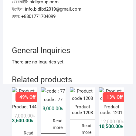
ওয়েবসাইট: bidlgroup.com
ইমেইল: info.bidlbd2019@gmail.com
ফোন: +8801771704099
General Inquiries
There are no inquiries yet.
Related products
49% Off
13% Off
code : 77
Product 144
Product
Product
8,000.00
৳
code 1208
code: 1201
Original
Current
7,000.00
৳
price
price
3,600.00
৳
Origi
Curre
Read
12,000.00
৳
was:
is:
price
price
Read
10,500.00
৳
more
7,000.00৳ .
3,600.00৳ .
was:
is:
more
Read
12,00
10,50