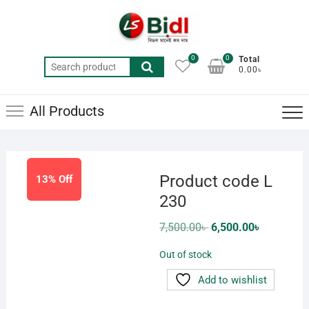
Skip
to
content
0
0
Total
Search
0.00৳
for:
All Products
Product code L
13% Off
230
Original
Current
7,500.00
৳
6,500.00
৳
price
price
was:
is:
Out of stock
7,500.00৳ .
6,500.00৳ .
Add to wishlist