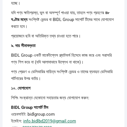
হচ্ছে।
যদি পণ্য ক্ষতিগ্রস্ত, ভুল বা অসম্পূর্ণ পাওয়া যায়, তাহলে পণ্য গ্রহণের
৪৮
ঘণ্টার
মধ্যে
সংশ্লিষ্ট ভেন্ডর বা BIDL Group সাপোর্ট টিমের সাথে যোগাযোগ
করতে হবে।
প্রয়োজনে ছবি বা অতিরিক্ত তথ্য চাওয়া হতে পারে।
৯.
দায়
সীমাবদ্ধতা
BIDL Group একটি মার্কেটপ্লেস প্ল্যাটফর্ম হিসেবে কাজ করে এবং সরাসরি
পণ্য শিপ করে না (যদি আলাদাভাবে উল্লেখ না থাকে)।
পণ্য প্রেরণ ও ডেলিভারির দায়িত্ব সংশ্লিষ্ট ভেন্ডর ও তাদের ব্যবহৃত ডেলিভারি
পার্টনারের উপর বর্তায়।
১০.
যোগাযোগ
শিপিং সংক্রান্ত যেকোনো সহায়তার জন্য যোগাযোগ করুন:
BIDL Group
সাপোর্ট
টিম
ওয়েবসাইট: bidlgroup.com
ইমেইল:
info.bidlbd2019@gmail.com