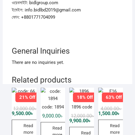
ওয়েবসাইট: bidlgroup.com
ইমেইল: info.bidlbd2019@gmail.com
ফোন: +8801771704099
General Inquiries
There are no inquiries yet.
Related products
21% Off
18% Off
63% Off
code: 66
F16
code: 1894
1896 code
Original
Current
Origin
Curren
12,000.00
৳
4,000.00
৳
price
price
price
price
9,500.00
৳
1,500.00
৳
Original
Current
9,000.00
৳
12,000.00
৳
was:
is:
was:
is:
price
price
9,900.00
৳
12,000.00৳ .
9,500.00৳ .
4,000.0
1,500.0
was:
is:
Read
Read
Read
12,000.00৳ .
9,900.00৳ .
more
more
Read
more