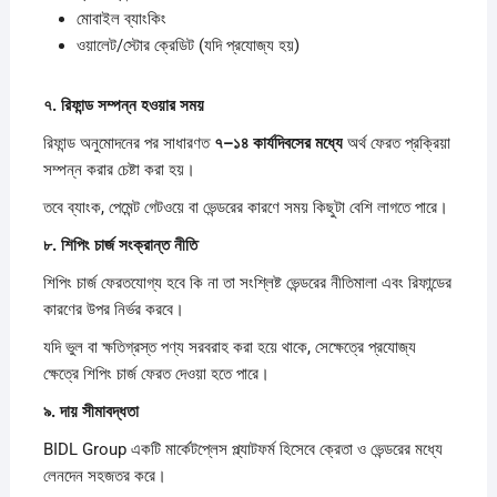
মোবাইল ব্যাংকিং
ওয়ালেট/স্টোর ক্রেডিট (যদি প্রযোজ্য হয়)
৭.
রিফান্ড
সম্পন্ন
হওয়ার
সময়
রিফান্ড অনুমোদনের পর সাধারণত
৭–
১৪
কার্যদিবসের
মধ্যে
অর্থ ফেরত প্রক্রিয়া
সম্পন্ন করার চেষ্টা করা হয়।
তবে ব্যাংক, পেমেন্ট গেটওয়ে বা ভেন্ডরের কারণে সময় কিছুটা বেশি লাগতে পারে।
৮.
শিপিং
চার্জ
সংক্রান্ত
নীতি
শিপিং চার্জ ফেরতযোগ্য হবে কি না তা সংশ্লিষ্ট ভেন্ডরের নীতিমালা এবং রিফান্ডের
কারণের উপর নির্ভর করবে।
যদি ভুল বা ক্ষতিগ্রস্ত পণ্য সরবরাহ করা হয়ে থাকে, সেক্ষেত্রে প্রযোজ্য
ক্ষেত্রে শিপিং চার্জ ফেরত দেওয়া হতে পারে।
৯.
দায়
সীমাবদ্ধতা
BIDL Group একটি মার্কেটপ্লেস প্ল্যাটফর্ম হিসেবে ক্রেতা ও ভেন্ডরের মধ্যে
লেনদেন সহজতর করে।