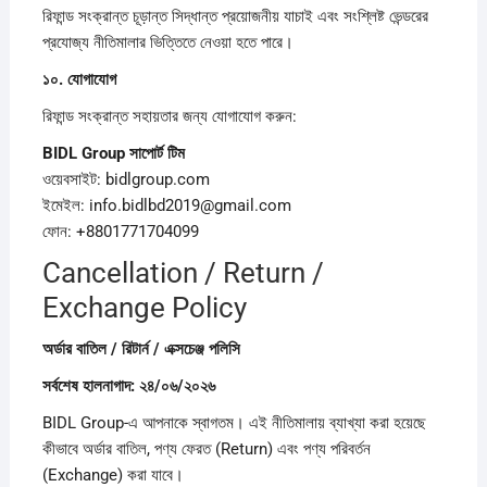
রিফান্ড সংক্রান্ত চূড়ান্ত সিদ্ধান্ত প্রয়োজনীয় যাচাই এবং সংশ্লিষ্ট ভেন্ডরের
প্রযোজ্য নীতিমালার ভিত্তিতে নেওয়া হতে পারে।
১০.
যোগাযোগ
রিফান্ড সংক্রান্ত সহায়তার জন্য যোগাযোগ করুন:
BIDL Group
সাপোর্ট
টিম
ওয়েবসাইট: bidlgroup.com
ইমেইল: info.bidlbd2019@gmail.com
ফোন: +8801771704099
Cancellation / Return /
Exchange Policy
অর্ডার
বাতিল /
রিটার্ন /
এক্সচেঞ্জ
পলিসি
সর্বশেষ
হালনাগাদ:
২৪/
০৬/
২০২৬
BIDL Group-এ আপনাকে স্বাগতম। এই নীতিমালায় ব্যাখ্যা করা হয়েছে
কীভাবে অর্ডার বাতিল, পণ্য ফেরত (Return) এবং পণ্য পরিবর্তন
(Exchange) করা যাবে।