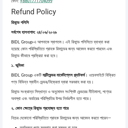
ফোন:
+8801771704099
Refund Policy
রিফান্ড
পলিসি
সর্বশেষ
হালনাগাদ: ২৪/০৬/২০২৬
BIDL Group-এ আপনাকে স্বাগতম। এই রিফান্ড পলিসিতে ব্যাখ্যা করা
হয়েছে কোন পরিস্থিতিতে গ্রাহক রিফান্ডের জন্য আবেদন করতে পারবেন এবং
রিফান্ড কীভাবে প্রক্রিয়া করা হবে।
১.
ভূমিকা
BIDL Group একটি
মাল্টিভেন্ডর
মার্কেটপ্লেস
প্ল্যাটফর্ম
। ওয়েবসাইটে বিক্রিত
পণ্য বিভিন্ন স্বাধীন ভেন্ডর/বিক্রেতা দ্বারা সরবরাহ করা হয়।
রিফান্ড সংক্রান্ত সিদ্ধান্ত ও অনুমোদন সংশ্লিষ্ট ভেন্ডরের নীতিমালা, পণ্যের
অবস্থা এবং অর্ডারের পরিস্থিতির উপর নির্ভরশীল হতে পারে।
২.
কোন
ক্ষেত্রে
রিফান্ড
প্রযোজ্য
হতে
পারে
নিচের যেকোনো পরিস্থিতিতে গ্রাহক রিফান্ডের জন্য আবেদন করতে পারেন—
অর্ডারকৃত পণ্য সরবরাহ করা সম্ভব না হলে