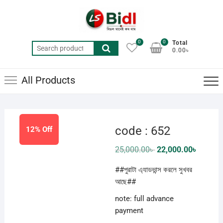
Skip
to
content
0
0
Total
Search
0.00৳
for:
All Products
code : 652
12% Off
Original
Current
25,000.00
৳
22,000.00
৳
price
price
was:
is:
##পুরাটা এ্যাডভান্স করলে সুখবর
25,000.00৳ .
22,000.0
আছে##
note: full advance
payment