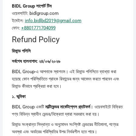
BIDL Group
সাপোর্ট
টিম
ওয়েবসাইট: bidlgroup.com
ইমেইল:
info.bidlbd2019@gmail.com
ফোন:
+8801771704099
Refund Policy
রিফান্ড
পলিসি
সর্বশেষ
হালনাগাদ: ২৪/০৬/২০২৬
BIDL Group-এ আপনাকে স্বাগতম। এই রিফান্ড পলিসিতে ব্যাখ্যা করা
হয়েছে কোন পরিস্থিতিতে গ্রাহক রিফান্ডের জন্য আবেদন করতে পারবেন এবং
রিফান্ড কীভাবে প্রক্রিয়া করা হবে।
১.
ভূমিকা
BIDL Group একটি
মাল্টিভেন্ডর
মার্কেটপ্লেস
প্ল্যাটফর্ম
। ওয়েবসাইটে বিক্রিত
পণ্য বিভিন্ন স্বাধীন ভেন্ডর/বিক্রেতা দ্বারা সরবরাহ করা হয়।
রিফান্ড সংক্রান্ত সিদ্ধান্ত ও অনুমোদন সংশ্লিষ্ট ভেন্ডরের নীতিমালা, পণ্যের
অবস্থা এবং অর্ডারের পরিস্থিতির উপর নির্ভরশীল হতে পারে।