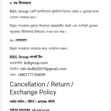
৯.
দায়
সীমাবদ্ধতা
BIDL Group একটি মার্কেটপ্লেস প্ল্যাটফর্ম হিসেবে ক্রেতা ও ভেন্ডরের মধ্যে
লেনদেন সহজতর করে।
রিফান্ড সংক্রান্ত চূড়ান্ত সিদ্ধান্ত প্রয়োজনীয় যাচাই এবং সংশ্লিষ্ট ভেন্ডরের
প্রযোজ্য নীতিমালার ভিত্তিতে নেওয়া হতে পারে।
১০.
যোগাযোগ
রিফান্ড সংক্রান্ত সহায়তার জন্য যোগাযোগ করুন:
BIDL Group
সাপোর্ট
টিম
ওয়েবসাইট: bidlgroup.com
ইমেইল: info.bidlbd2019@gmail.com
ফোন: +8801771704099
Cancellation / Return /
Exchange Policy
অর্ডার
বাতিল /
রিটার্ন /
এক্সচেঞ্জ
পলিসি
সর্বশেষ
হালনাগাদ:
২৪/
০৬/
২০২৬