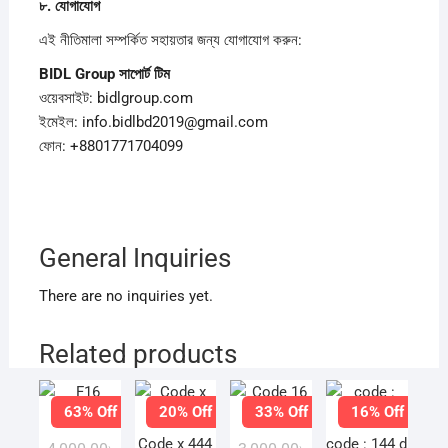
৮.
যোগাযোগ
এই নীতিমালা সম্পর্কিত সহায়তার জন্য যোগাযোগ করুন:
BIDL Group
সাপোর্ট
টিম
ওয়েবসাইট: bidlgroup.com
ইমেইল: info.bidlbd2019@gmail.com
ফোন: +8801771704099
General Inquiries
There are no inquiries yet.
Related products
63% Off
20% Off
33% Off
16% Off
F16
Code 16
Code x 444
code : 144 d
Original
Current
Original
Current