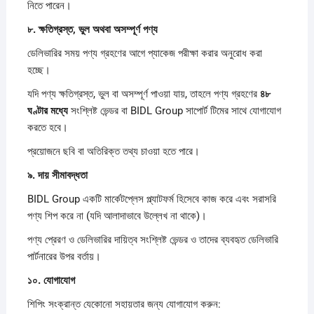
নিতে পারেন।
৮.
ক্ষতিগ্রস্ত,
ভুল
অথবা
অসম্পূর্ণ
পণ্য
ডেলিভারির সময় পণ্য গ্রহণের আগে প্যাকেজ পরীক্ষা করার অনুরোধ করা
হচ্ছে।
যদি পণ্য ক্ষতিগ্রস্ত, ভুল বা অসম্পূর্ণ পাওয়া যায়, তাহলে পণ্য গ্রহণের
৪৮
ঘণ্টার
মধ্যে
সংশ্লিষ্ট ভেন্ডর বা BIDL Group সাপোর্ট টিমের সাথে যোগাযোগ
করতে হবে।
প্রয়োজনে ছবি বা অতিরিক্ত তথ্য চাওয়া হতে পারে।
৯.
দায়
সীমাবদ্ধতা
BIDL Group একটি মার্কেটপ্লেস প্ল্যাটফর্ম হিসেবে কাজ করে এবং সরাসরি
পণ্য শিপ করে না (যদি আলাদাভাবে উল্লেখ না থাকে)।
পণ্য প্রেরণ ও ডেলিভারির দায়িত্ব সংশ্লিষ্ট ভেন্ডর ও তাদের ব্যবহৃত ডেলিভারি
পার্টনারের উপর বর্তায়।
১০.
যোগাযোগ
শিপিং সংক্রান্ত যেকোনো সহায়তার জন্য যোগাযোগ করুন: