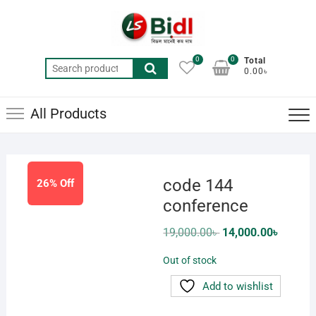
Skip
to
content
0
0
Total
Search
0.00৳
for:
All Products
code 144
26% Off
conference
Original
Current
19,000.00
৳
14,000.00
৳
price
price
was:
is:
Out of stock
19,000.00৳ .
14,000.0
Add to wishlist