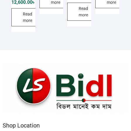
was:
is:
price
price
12,600.00
৳
more
more
9,000.00৳ .
3,600.00৳ .
was:
is:
Read
15,000.00৳ .
12,600.00৳ .
Read
more
more
Shop Location