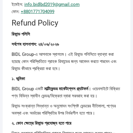
ইমেইল:
info.bidlbd2019@gmail.com
ফোন:
+8801771704099
Refund Policy
রিফান্ড
পলিসি
সর্বশেষ
হালনাগাদ: ২৪/০৬/২০২৬
BIDL Group-এ আপনাকে স্বাগতম। এই রিফান্ড পলিসিতে ব্যাখ্যা করা
হয়েছে কোন পরিস্থিতিতে গ্রাহক রিফান্ডের জন্য আবেদন করতে পারবেন এবং
রিফান্ড কীভাবে প্রক্রিয়া করা হবে।
১.
ভূমিকা
BIDL Group একটি
মাল্টিভেন্ডর
মার্কেটপ্লেস
প্ল্যাটফর্ম
। ওয়েবসাইটে বিক্রিত
পণ্য বিভিন্ন স্বাধীন ভেন্ডর/বিক্রেতা দ্বারা সরবরাহ করা হয়।
রিফান্ড সংক্রান্ত সিদ্ধান্ত ও অনুমোদন সংশ্লিষ্ট ভেন্ডরের নীতিমালা, পণ্যের
অবস্থা এবং অর্ডারের পরিস্থিতির উপর নির্ভরশীল হতে পারে।
২.
কোন
ক্ষেত্রে
রিফান্ড
প্রযোজ্য
হতে
পারে