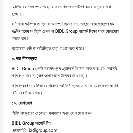
ডেলিভারির সময় পণ্য গ্রহণের আগে প্যাকেজ পরীক্ষা করার অনুরোধ করা
হচ্ছে।
যদি পণ্য ক্ষতিগ্রস্ত, ভুল বা অসম্পূর্ণ পাওয়া যায়, তাহলে পণ্য গ্রহণের
৪৮
ঘণ্টার
মধ্যে
সংশ্লিষ্ট ভেন্ডর বা BIDL Group সাপোর্ট টিমের সাথে যোগাযোগ
করতে হবে।
প্রয়োজনে ছবি বা অতিরিক্ত তথ্য চাওয়া হতে পারে।
৯.
দায়
সীমাবদ্ধতা
BIDL Group একটি মার্কেটপ্লেস প্ল্যাটফর্ম হিসেবে কাজ করে এবং সরাসরি
পণ্য শিপ করে না (যদি আলাদাভাবে উল্লেখ না থাকে)।
পণ্য প্রেরণ ও ডেলিভারির দায়িত্ব সংশ্লিষ্ট ভেন্ডর ও তাদের ব্যবহৃত ডেলিভারি
পার্টনারের উপর বর্তায়।
১০.
যোগাযোগ
শিপিং সংক্রান্ত যেকোনো সহায়তার জন্য যোগাযোগ করুন:
BIDL Group
সাপোর্ট
টিম
ওয়েবসাইট: bidlgroup.com