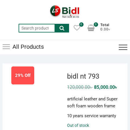
Skip
to
content
0
0
Total
Search
0.00৳
for:
All Products
bidl nt 793
29% Off
Original
Curren
120,000.00
৳
85,000.00
৳
price
price
was:
is:
artificial leather and Super
120,000.00৳ .
85,000
soft foam wooden frame
10 years service warranty
Out of stock