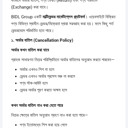
কীভাবে অর্ডার বাতিল, পণ্য ফেরত (Return) এবং পণ্য পরিবর্তন
(Exchange) করা যাবে।
BIDL Group একটি
মাল্টিভেন্ডর
মার্কেটপ্লেস
প্ল্যাটফর্ম
। ওয়েবসাইটে বিক্রিত
পণ্য বিভিন্ন স্বাধীন ভেন্ডর/বিক্রেতা দ্বারা সরবরাহ করা হয়। ফলে কিছু শর্ত
ভেন্ডরভেদে পরিবর্তিত হতে পারে।
১.
অর্ডার
বাতিল (Cancellation Policy)
অর্ডার
কখন
বাতিল
করা
যাবে
গ্রাহক সাধারণত নিচের পরিস্থিতিতে অর্ডার বাতিলের অনুরোধ করতে পারবেন—
অর্ডার এখনও শিপ না হলে
ভেন্ডর এখনও অর্ডার প্রসেস শুরু না করলে
পণ্য স্টক-আউট হলে
ভেন্ডর অর্ডার পূরণ করতে অক্ষম হলে
কখন
অর্ডার
বাতিল
নাও
করা
যেতে
পারে
নিচের ক্ষেত্রে বাতিল অনুরোধ গ্রহণ নাও করা হতে পারে—
পণ্য ইতোমধ্যে শিপ করা হয়ে গেলে