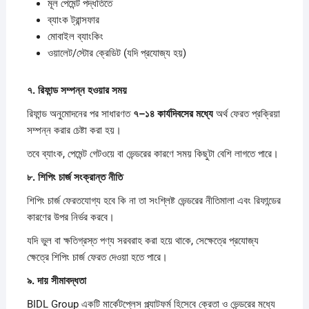
মূল পেমেন্ট পদ্ধতিতে
ব্যাংক ট্রান্সফার
মোবাইল ব্যাংকিং
ওয়ালেট/স্টোর ক্রেডিট (যদি প্রযোজ্য হয়)
৭.
রিফান্ড
সম্পন্ন
হওয়ার
সময়
রিফান্ড অনুমোদনের পর সাধারণত
৭–
১৪
কার্যদিবসের
মধ্যে
অর্থ ফেরত প্রক্রিয়া
সম্পন্ন করার চেষ্টা করা হয়।
তবে ব্যাংক, পেমেন্ট গেটওয়ে বা ভেন্ডরের কারণে সময় কিছুটা বেশি লাগতে পারে।
৮.
শিপিং
চার্জ
সংক্রান্ত
নীতি
শিপিং চার্জ ফেরতযোগ্য হবে কি না তা সংশ্লিষ্ট ভেন্ডরের নীতিমালা এবং রিফান্ডের
কারণের উপর নির্ভর করবে।
যদি ভুল বা ক্ষতিগ্রস্ত পণ্য সরবরাহ করা হয়ে থাকে, সেক্ষেত্রে প্রযোজ্য
ক্ষেত্রে শিপিং চার্জ ফেরত দেওয়া হতে পারে।
৯.
দায়
সীমাবদ্ধতা
BIDL Group একটি মার্কেটপ্লেস প্ল্যাটফর্ম হিসেবে ক্রেতা ও ভেন্ডরের মধ্যে