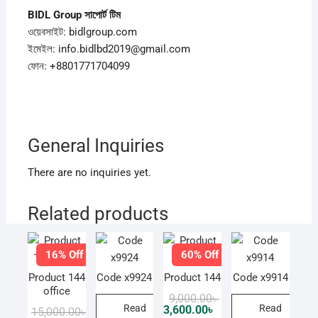
BIDL Group
সাপোর্ট
টিম
ওয়েবসাইট: bidlgroup.com
ইমেইল: info.bidlbd2019@gmail.com
ফোন: +8801771704099
General Inquiries
There are no inquiries yet.
Related products
16% Off
60% Off
Product 144
Code x9924
Product 144
Code x9914
office
Original
Current
9,000.00
৳
price
price
Read
Read
3,600.00
৳
Original
Current
15,000.00
৳