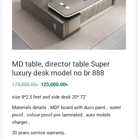
MD table, director table Super
luxury desk model no br 888
Original
Current
175,000.00
৳
125,000.00
৳
price
price
was:
is:
size 8*2.5 feet and side desk 20* 72″
175,000.00৳ .
125,000.00৳ .
Materials details : MDF board with duco paint… water
proof.. colour proof pve laminated.. auto mobile
charger…
20 years service warranty…