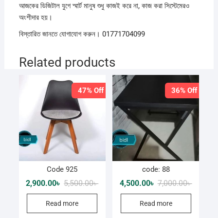
আজকের ডিজিটাল যুগে স্মার্ট মানুষ শুধু কাজই করে না, কাজ করা সিস্টেমেরও
অংশীদার হয়।
বিস্তারিত জানতে যোগাযোগ করুন। 01771704099
Related products
47% Off
36% Off
Code 925
code: 88
Original
Current
Original
Current
2,900.00
৳
5,500.00
৳
4,500.00
৳
7,000.00
৳
price
price
price
price
was:
is:
was:
is:
Read more
Read more
5,500.00৳ .
2,900.00৳ .
7,000.00
4,500.00