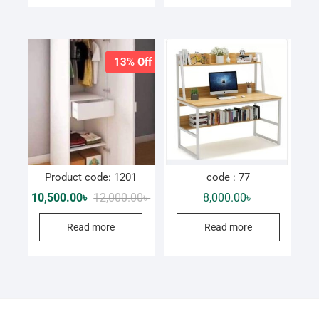
13% Off
Product code: 1201
code : 77
Original
Current
10,500.00
৳
12,000.00
৳
8,000.00
৳
price
price
was:
is:
Read more
Read more
12,000.00৳ .
10,500.00৳ .