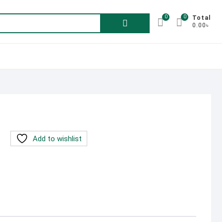
0
0
Search
Total
0.00৳
for:
Add to wishlist