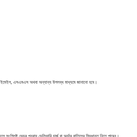
কাউন্ট, ইমেইল, এসএমএস অথবা অন্যান্য উপলব্ধ মাধ্যমে জানানো হবে।
লে সংশ্লিষ্ট ভেন্ডর পুনরায় ডেলিভারি চার্জ বা অর্ডার বাতিলের সিদ্ধান্ত নিতে পারেন।