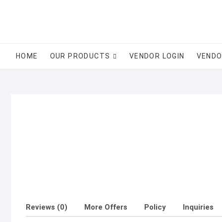
Skip
to
content
HOME
OUR PRODUCTS
VENDOR LOGIN
VENDO
Reviews (0)
More Offers
Policy
Inquiries