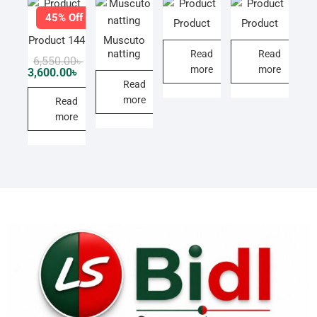
45% Off
Product
Product
Product 144
Muscuto
natting
Read
Read
Original
Current
6,550.00
৳
more
more
price
price
3,600.00
৳
was:
is:
Read
6,550.00৳ .
3,600.00৳ .
more
Read
more