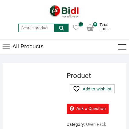
Skip
to
content
0
0
Total
Search
0.00৳
for:
All Products
Product
Add to wishlist
Ask a Question
Category:
Oven Rack