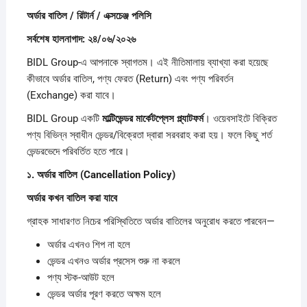
অর্ডার
বাতিল /
রিটার্ন /
এক্সচেঞ্জ
পলিসি
সর্বশেষ
হালনাগাদ:
২৪/
০৬/
২০২৬
BIDL Group-এ আপনাকে স্বাগতম। এই নীতিমালায় ব্যাখ্যা করা হয়েছে
কীভাবে অর্ডার বাতিল, পণ্য ফেরত (Return) এবং পণ্য পরিবর্তন
(Exchange) করা যাবে।
BIDL Group একটি
মাল্টিভেন্ডর
মার্কেটপ্লেস
প্ল্যাটফর্ম
। ওয়েবসাইটে বিক্রিত
পণ্য বিভিন্ন স্বাধীন ভেন্ডর/বিক্রেতা দ্বারা সরবরাহ করা হয়। ফলে কিছু শর্ত
ভেন্ডরভেদে পরিবর্তিত হতে পারে।
১.
অর্ডার
বাতিল (Cancellation Policy)
অর্ডার
কখন
বাতিল
করা
যাবে
গ্রাহক সাধারণত নিচের পরিস্থিতিতে অর্ডার বাতিলের অনুরোধ করতে পারবেন—
অর্ডার এখনও শিপ না হলে
ভেন্ডর এখনও অর্ডার প্রসেস শুরু না করলে
পণ্য স্টক-আউট হলে
ভেন্ডর অর্ডার পূরণ করতে অক্ষম হলে