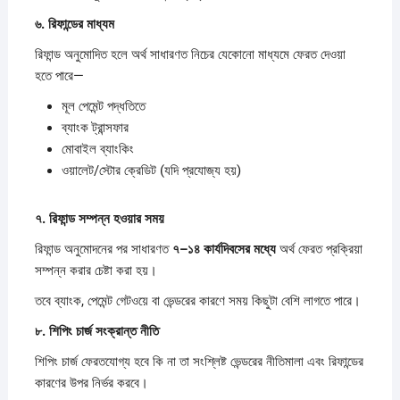
৬.
রিফান্ডের
মাধ্যম
রিফান্ড অনুমোদিত হলে অর্থ সাধারণত নিচের যেকোনো মাধ্যমে ফেরত দেওয়া
হতে পারে—
মূল পেমেন্ট পদ্ধতিতে
ব্যাংক ট্রান্সফার
মোবাইল ব্যাংকিং
ওয়ালেট/স্টোর ক্রেডিট (যদি প্রযোজ্য হয়)
৭.
রিফান্ড
সম্পন্ন
হওয়ার
সময়
রিফান্ড অনুমোদনের পর সাধারণত
৭–
১৪
কার্যদিবসের
মধ্যে
অর্থ ফেরত প্রক্রিয়া
সম্পন্ন করার চেষ্টা করা হয়।
তবে ব্যাংক, পেমেন্ট গেটওয়ে বা ভেন্ডরের কারণে সময় কিছুটা বেশি লাগতে পারে।
৮.
শিপিং
চার্জ
সংক্রান্ত
নীতি
শিপিং চার্জ ফেরতযোগ্য হবে কি না তা সংশ্লিষ্ট ভেন্ডরের নীতিমালা এবং রিফান্ডের
কারণের উপর নির্ভর করবে।