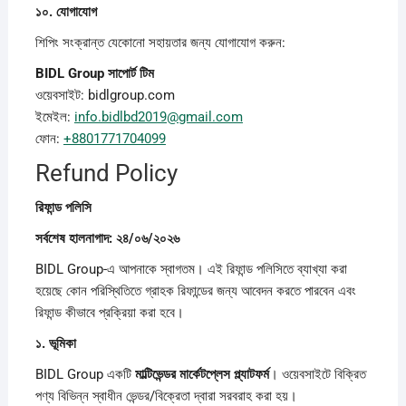
১০.
যোগাযোগ
শিপিং সংক্রান্ত যেকোনো সহায়তার জন্য যোগাযোগ করুন:
BIDL Group
সাপোর্ট
টিম
ওয়েবসাইট: bidlgroup.com
ইমেইল:
info.bidlbd2019@gmail.com
ফোন:
+8801771704099
Refund Policy
রিফান্ড
পলিসি
সর্বশেষ
হালনাগাদ: ২৪/০৬/২০২৬
BIDL Group-এ আপনাকে স্বাগতম। এই রিফান্ড পলিসিতে ব্যাখ্যা করা
হয়েছে কোন পরিস্থিতিতে গ্রাহক রিফান্ডের জন্য আবেদন করতে পারবেন এবং
রিফান্ড কীভাবে প্রক্রিয়া করা হবে।
১.
ভূমিকা
BIDL Group একটি
মাল্টিভেন্ডর
মার্কেটপ্লেস
প্ল্যাটফর্ম
। ওয়েবসাইটে বিক্রিত
পণ্য বিভিন্ন স্বাধীন ভেন্ডর/বিক্রেতা দ্বারা সরবরাহ করা হয়।