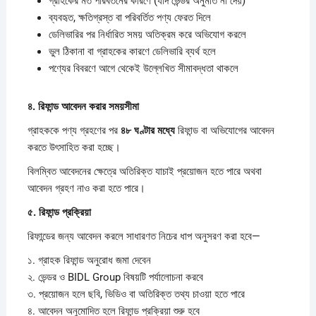
গ্রাহকের মত পরিবর্তনের কারণে (যদি ভেন্ডর অনুমতি না দেয়)
ব্যবহৃত, ক্ষতিগ্রস্ত বা পরিবর্তিত পণ্য ফেরত দিলে
ডেলিভারির পর নির্ধারিত সময় অতিক্রম করে অভিযোগ করলে
ভুল ঠিকানা বা গ্রাহকের কারণে ডেলিভারি ব্যর্থ হলে
পণ্যের বিবরণে আগে থেকেই উল্লেখিত সীমাবদ্ধতা থাকলে
৪.
রিফান্ড
আবেদন
করার
সময়সীমা
গ্রাহককে পণ্য গ্রহণের পর
৪৮
ঘণ্টার
মধ্যে
রিফান্ড বা অভিযোগের আবেদন
করতে উৎসাহিত করা হচ্ছে।
বিলম্বিত আবেদনের ক্ষেত্রে অতিরিক্ত যাচাই প্রয়োজন হতে পারে অথবা
আবেদন গ্রহণ নাও করা হতে পারে।
৫.
রিফান্ড
প্রক্রিয়া
রিফান্ডের জন্য আবেদন করলে সাধারণত নিচের ধাপ অনুসরণ করা হবে—
১. গ্রাহক রিফান্ড অনুরোধ জমা দেবেন
২. ভেন্ডর ও BIDL Group বিষয়টি পর্যালোচনা করবে
৩. প্রয়োজন হলে ছবি, ভিডিও বা অতিরিক্ত তথ্য চাওয়া হতে পারে
৪. আবেদন অনুমোদিত হলে রিফান্ড প্রক্রিয়া শুরু হবে