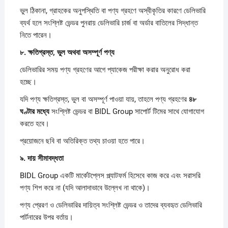
ভুল ঠিকানা, গ্রাহকের অনুপস্থিতি বা পণ্য গ্রহণে অস্বীকৃতির কারণে ডেলিভারি
ব্যর্থ হলে সংশ্লিষ্ট ভেন্ডর পুনরায় ডেলিভারি চার্জ বা অর্ডার বাতিলের সিদ্ধান্ত
নিতে পারেন।
৮.
ক্ষতিগ্রস্ত,
ভুল
অথবা
অসম্পূর্ণ
পণ্য
ডেলিভারির সময় পণ্য গ্রহণের আগে প্যাকেজ পরীক্ষা করার অনুরোধ করা
হচ্ছে।
যদি পণ্য ক্ষতিগ্রস্ত, ভুল বা অসম্পূর্ণ পাওয়া যায়, তাহলে পণ্য গ্রহণের
৪৮
ঘণ্টার
মধ্যে
সংশ্লিষ্ট ভেন্ডর বা BIDL Group সাপোর্ট টিমের সাথে যোগাযোগ
করতে হবে।
প্রয়োজনে ছবি বা অতিরিক্ত তথ্য চাওয়া হতে পারে।
৯.
দায়
সীমাবদ্ধতা
BIDL Group একটি মার্কেটপ্লেস প্ল্যাটফর্ম হিসেবে কাজ করে এবং সরাসরি
পণ্য শিপ করে না (যদি আলাদাভাবে উল্লেখ না থাকে)।
পণ্য প্রেরণ ও ডেলিভারির দায়িত্ব সংশ্লিষ্ট ভেন্ডর ও তাদের ব্যবহৃত ডেলিভারি
পার্টনারের উপর বর্তায়।