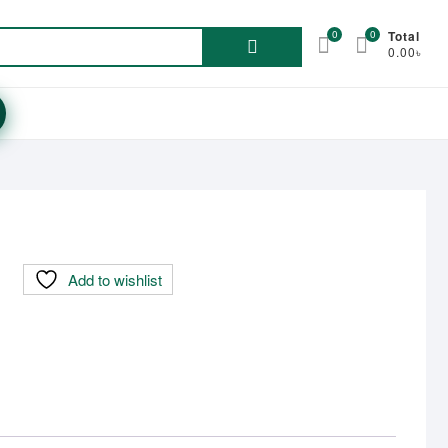
Search
0
0
Total
0.00৳
for:
Add to wishlist