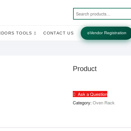
Vendor Registration
NDORS TOOLS
CONTACT US
Product
Ask a Question
Category:
Oven Rack