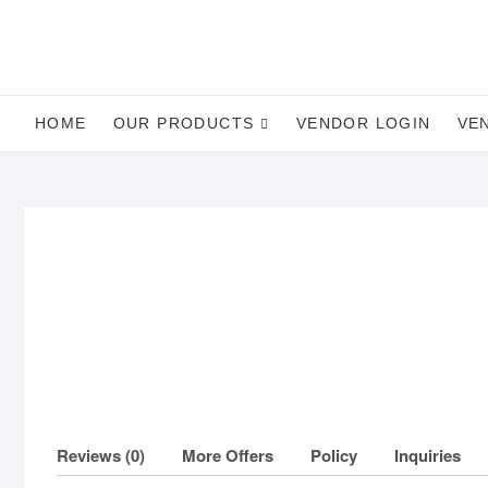
Skip
to
content
HOME
OUR PRODUCTS
VENDOR LOGIN
VE
Reviews (0)
More Offers
Policy
Inquiries