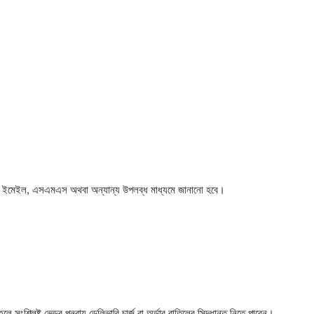
কাউন্ট, ইমেইল, এসএমএস অথবা অন্যান্য উপলব্ধ মাধ্যমে জানানো হবে।
লে সংশ্লিষ্ট ভেন্ডর পুনরায় ডেলিভারি চার্জ বা অর্ডার বাতিলের সিদ্ধান্ত নিতে পারেন।