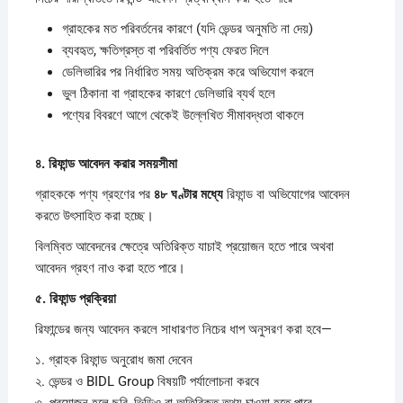
গ্রাহকের মত পরিবর্তনের কারণে (যদি ভেন্ডর অনুমতি না দেয়)
ব্যবহৃত, ক্ষতিগ্রস্ত বা পরিবর্তিত পণ্য ফেরত দিলে
ডেলিভারির পর নির্ধারিত সময় অতিক্রম করে অভিযোগ করলে
ভুল ঠিকানা বা গ্রাহকের কারণে ডেলিভারি ব্যর্থ হলে
পণ্যের বিবরণে আগে থেকেই উল্লেখিত সীমাবদ্ধতা থাকলে
৪.
রিফান্ড
আবেদন
করার
সময়সীমা
গ্রাহককে পণ্য গ্রহণের পর
৪৮
ঘণ্টার
মধ্যে
রিফান্ড বা অভিযোগের আবেদন
করতে উৎসাহিত করা হচ্ছে।
বিলম্বিত আবেদনের ক্ষেত্রে অতিরিক্ত যাচাই প্রয়োজন হতে পারে অথবা
আবেদন গ্রহণ নাও করা হতে পারে।
৫.
রিফান্ড
প্রক্রিয়া
রিফান্ডের জন্য আবেদন করলে সাধারণত নিচের ধাপ অনুসরণ করা হবে—
১. গ্রাহক রিফান্ড অনুরোধ জমা দেবেন
২. ভেন্ডর ও BIDL Group বিষয়টি পর্যালোচনা করবে
৩. প্রয়োজন হলে ছবি, ভিডিও বা অতিরিক্ত তথ্য চাওয়া হতে পারে