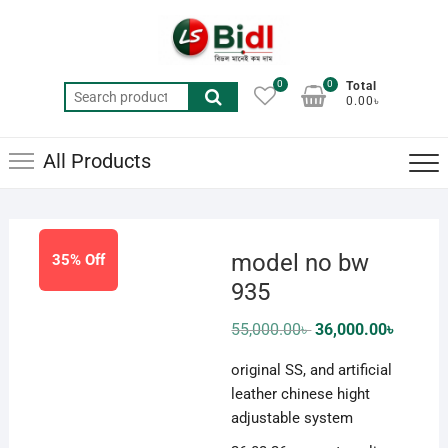
Skip
to
content
0
0
Total
Search
0.00৳
for:
All Products
model no bw
35% Off
935
Original
Current
55,000.00
৳
36,000.00
৳
price
price
was:
is:
original SS, and artificial
55,000.00৳ .
36,000.0
leather chinese hight
adjustable system