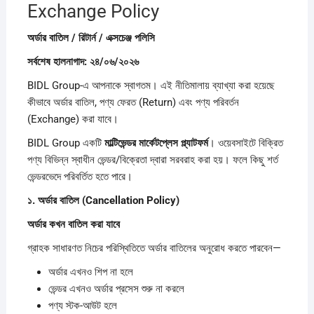
Exchange Policy
অর্ডার
বাতিল /
রিটার্ন /
এক্সচেঞ্জ
পলিসি
সর্বশেষ
হালনাগাদ:
২৪/
০৬/
২০২৬
BIDL Group-এ আপনাকে স্বাগতম। এই নীতিমালায় ব্যাখ্যা করা হয়েছে
কীভাবে অর্ডার বাতিল, পণ্য ফেরত (Return) এবং পণ্য পরিবর্তন
(Exchange) করা যাবে।
BIDL Group একটি
মাল্টিভেন্ডর
মার্কেটপ্লেস
প্ল্যাটফর্ম
। ওয়েবসাইটে বিক্রিত
পণ্য বিভিন্ন স্বাধীন ভেন্ডর/বিক্রেতা দ্বারা সরবরাহ করা হয়। ফলে কিছু শর্ত
ভেন্ডরভেদে পরিবর্তিত হতে পারে।
১.
অর্ডার
বাতিল (Cancellation Policy)
অর্ডার
কখন
বাতিল
করা
যাবে
গ্রাহক সাধারণত নিচের পরিস্থিতিতে অর্ডার বাতিলের অনুরোধ করতে পারবেন—
অর্ডার এখনও শিপ না হলে
ভেন্ডর এখনও অর্ডার প্রসেস শুরু না করলে
পণ্য স্টক-আউট হলে