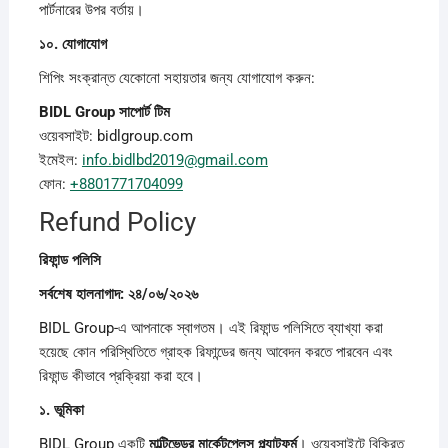
পার্টনারের উপর বর্তায়।
১০.
যোগাযোগ
শিপিং সংক্রান্ত যেকোনো সহায়তার জন্য যোগাযোগ করুন:
BIDL Group
সাপোর্ট
টিম
ওয়েবসাইট: bidlgroup.com
ইমেইল:
info.bidlbd2019@gmail.com
ফোন:
+8801771704099
Refund Policy
রিফান্ড
পলিসি
সর্বশেষ
হালনাগাদ: ২৪/০৬/২০২৬
BIDL Group-এ আপনাকে স্বাগতম। এই রিফান্ড পলিসিতে ব্যাখ্যা করা
হয়েছে কোন পরিস্থিতিতে গ্রাহক রিফান্ডের জন্য আবেদন করতে পারবেন এবং
রিফান্ড কীভাবে প্রক্রিয়া করা হবে।
১.
ভূমিকা
BIDL Group একটি
মাল্টিভেন্ডর
মার্কেটপ্লেস
প্ল্যাটফর্ম
। ওয়েবসাইটে বিক্রিত