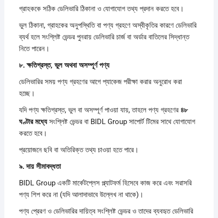
গ্রাহককে সঠিক ডেলিভারি ঠিকানা ও যোগাযোগ তথ্য প্রদান করতে হবে।
ভুল ঠিকানা, গ্রাহকের অনুপস্থিতি বা পণ্য গ্রহণে অস্বীকৃতির কারণে ডেলিভারি
ব্যর্থ হলে সংশ্লিষ্ট ভেন্ডর পুনরায় ডেলিভারি চার্জ বা অর্ডার বাতিলের সিদ্ধান্ত
নিতে পারেন।
৮.
ক্ষতিগ্রস্ত,
ভুল
অথবা
অসম্পূর্ণ
পণ্য
ডেলিভারির সময় পণ্য গ্রহণের আগে প্যাকেজ পরীক্ষা করার অনুরোধ করা
হচ্ছে।
যদি পণ্য ক্ষতিগ্রস্ত, ভুল বা অসম্পূর্ণ পাওয়া যায়, তাহলে পণ্য গ্রহণের
৪৮
ঘণ্টার
মধ্যে
সংশ্লিষ্ট ভেন্ডর বা BIDL Group সাপোর্ট টিমের সাথে যোগাযোগ
করতে হবে।
প্রয়োজনে ছবি বা অতিরিক্ত তথ্য চাওয়া হতে পারে।
৯.
দায়
সীমাবদ্ধতা
BIDL Group একটি মার্কেটপ্লেস প্ল্যাটফর্ম হিসেবে কাজ করে এবং সরাসরি
পণ্য শিপ করে না (যদি আলাদাভাবে উল্লেখ না থাকে)।
পণ্য প্রেরণ ও ডেলিভারির দায়িত্ব সংশ্লিষ্ট ভেন্ডর ও তাদের ব্যবহৃত ডেলিভারি