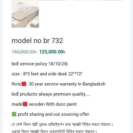
model no br 732
Original
Current
160,000.00
৳
125,000.00
৳
price
price
was:
is:
bidl service policy 18/10/24)
160,000.00৳ .
125,000.00৳ .
size : 8*3 feet and side desk 22″*72″
Note
: 30 year service warranty in Bangladesh
bidl products always premium quality…..
made
wooden With duco paint
profit sharing and out sourcing offer
যে কেউ বিডল মাল্টি ভেন্ডর রেজিষ্ট্রেশন করে প্রডাক্ট বিক্রি করতে পারবেন।
এছারা বিডল প্রডাক্ট বিডল ওয়েবসাইটে বিক্রি করতে পারবেন।