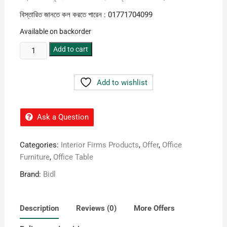
বিস্তারিত জানতে কল করতে পারেন : 01771704099
Available on backorder
model
Add to cart
no
br
Add to wishlist
732
quantity
Ask a Question
Categories:
Interior Firms Products
,
Offer
,
Office
Furniture
,
Office Table
Brand:
Bidl
Description
Reviews (0)
More Offers