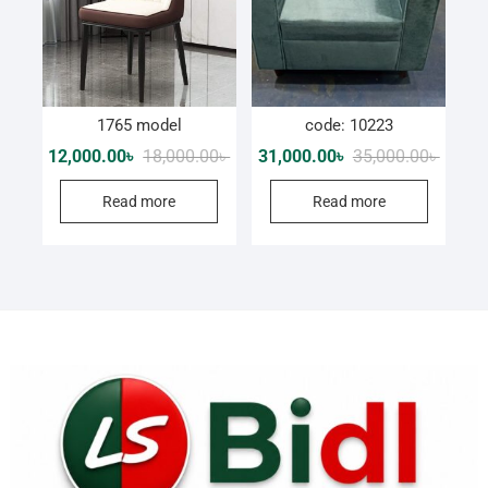
1765 model
code: 10223
Original
Current
Origina
Curren
12,000.00
৳
18,000.00
৳
31,000.00
৳
35,000.00
৳
price
price
price
price
was:
is:
was:
is:
Read more
Read more
18,000.00৳ .
12,000.00৳ .
35,000.
31,000.