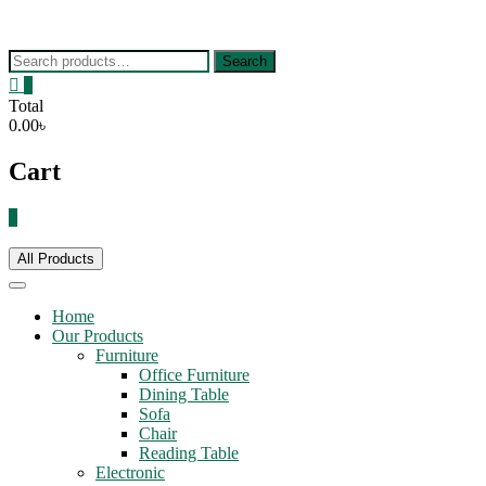
Skip
to
content
Search
Search
for:
0
Total
0.00৳
Cart
0
All Products
Home
Our Products
Furniture
Office Furniture
Dining Table
Sofa
Chair
Reading Table
Electronic