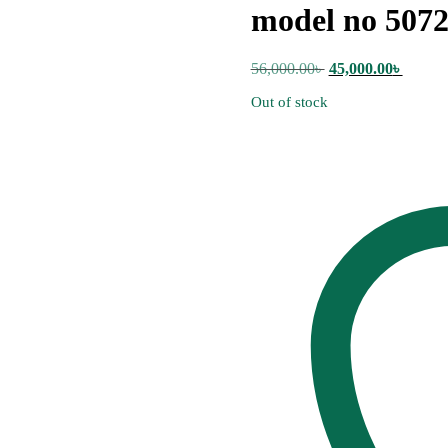
model no 507
Original
Curren
56,000.00
৳
45,000.00
৳
price
price
Out of stock
was:
is:
56,000.00৳ .
45,000.