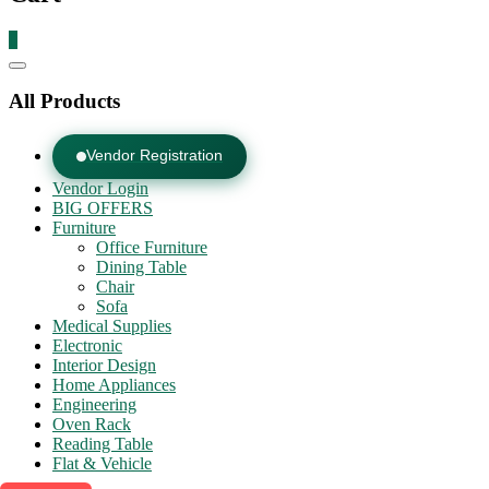
0
Catalog
Menu
All Products
Vendor Registration
Vendor Login
BIG OFFERS
Furniture
Office Furniture
Dining Table
Chair
Sofa
Medical Supplies
Electronic
Interior Design
Home Appliances
Engineering
Oven Rack
Reading Table
Flat & Vehicle