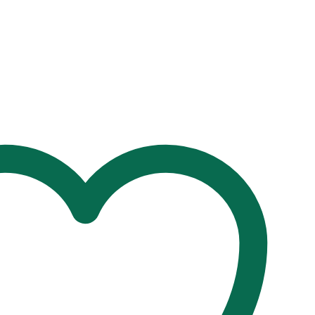
2
t
00৳ .