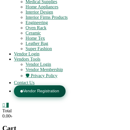
Medical Supplies
Home Appliances
Interior Design
Interior Firms Products
Engineering
Oven Rack
Ceramic
Home Tex
Leather Bag
Super Fashion
Vendor Login
Vendors Tools
Vendor Login
Vendor Membership
🛡️ Privacy Policy
Contact Us
Vendor Registration
0
Total
0.00৳
Cart