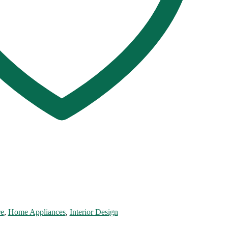
re
,
Home Appliances
,
Interior Design