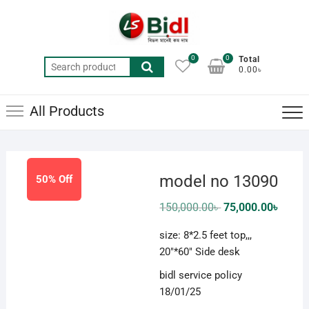
Skip
to
content
0
0
Total
Search
0.00৳
for:
All Products
model no 13090
50% Off
Original
Curren
150,000.00
৳
75,000.00
৳
price
price
was:
is:
size: 8*2.5 feet top,,,
150,000.00৳ .
75,000
20″*60″ Side desk
bidl service policy
18/01/25