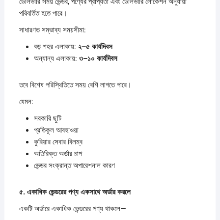
ডেলিভারি সময় ভেন্ডর, পণ্যের প্রাপ্যতা এবং ডেলিভারি লোকেশন অনুযায়ী
পরিবর্তিত হতে পারে।
সাধারণত সম্ভাব্য সময়সীমা:
বড় শহর এলাকায়:
২–
৫
কার্যদিবস
অন্যান্য এলাকায়:
৩–
১০
কার্যদিবস
তবে বিশেষ পরিস্থিতিতে সময় বেশি লাগতে পারে।
যেমন:
সরকারি ছুটি
প্রতিকূল আবহাওয়া
কুরিয়ার সেবার বিলম্ব
অতিরিক্ত অর্ডার চাপ
ভেন্ডর সংক্রান্ত অপারেশনাল কারণ
৫.
একাধিক
ভেন্ডরের
পণ্য
একসাথে
অর্ডার
করলে
একটি অর্ডারে একাধিক ভেন্ডরের পণ্য থাকলে—