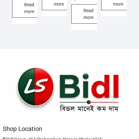
15,000.00৳ .
12,000.00৳ .
was:
is:
more
more
Read
5,500.00৳ .
3,000.00৳ .
Read
more
more
Shop Location