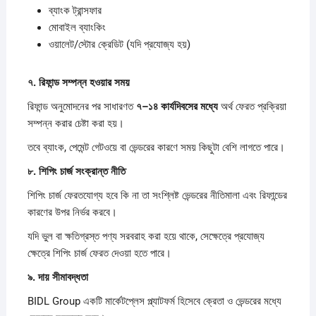
ব্যাংক ট্রান্সফার
মোবাইল ব্যাংকিং
ওয়ালেট/স্টোর ক্রেডিট (যদি প্রযোজ্য হয়)
৭.
রিফান্ড
সম্পন্ন
হওয়ার
সময়
রিফান্ড অনুমোদনের পর সাধারণত
৭–
১৪
কার্যদিবসের
মধ্যে
অর্থ ফেরত প্রক্রিয়া
সম্পন্ন করার চেষ্টা করা হয়।
তবে ব্যাংক, পেমেন্ট গেটওয়ে বা ভেন্ডরের কারণে সময় কিছুটা বেশি লাগতে পারে।
৮.
শিপিং
চার্জ
সংক্রান্ত
নীতি
শিপিং চার্জ ফেরতযোগ্য হবে কি না তা সংশ্লিষ্ট ভেন্ডরের নীতিমালা এবং রিফান্ডের
কারণের উপর নির্ভর করবে।
যদি ভুল বা ক্ষতিগ্রস্ত পণ্য সরবরাহ করা হয়ে থাকে, সেক্ষেত্রে প্রযোজ্য
ক্ষেত্রে শিপিং চার্জ ফেরত দেওয়া হতে পারে।
৯.
দায়
সীমাবদ্ধতা
BIDL Group একটি মার্কেটপ্লেস প্ল্যাটফর্ম হিসেবে ক্রেতা ও ভেন্ডরের মধ্যে