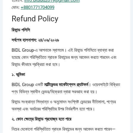
ইমেইল:
info.bidlbd2019@gmail.com
ফোন:
+8801771704099
Refund Policy
রিফান্ড
পলিসি
সর্বশেষ
হালনাগাদ: ২৪/০৬/২০২৬
BIDL Group-এ আপনাকে স্বাগতম। এই রিফান্ড পলিসিতে ব্যাখ্যা করা
হয়েছে কোন পরিস্থিতিতে গ্রাহক রিফান্ডের জন্য আবেদন করতে পারবেন এবং
রিফান্ড কীভাবে প্রক্রিয়া করা হবে।
১.
ভূমিকা
BIDL Group একটি
মাল্টিভেন্ডর
মার্কেটপ্লেস
প্ল্যাটফর্ম
। ওয়েবসাইটে বিক্রিত
পণ্য বিভিন্ন স্বাধীন ভেন্ডর/বিক্রেতা দ্বারা সরবরাহ করা হয়।
রিফান্ড সংক্রান্ত সিদ্ধান্ত ও অনুমোদন সংশ্লিষ্ট ভেন্ডরের নীতিমালা, পণ্যের
অবস্থা এবং অর্ডারের পরিস্থিতির উপর নির্ভরশীল হতে পারে।
২.
কোন
ক্ষেত্রে
রিফান্ড
প্রযোজ্য
হতে
পারে
নিচের যেকোনো পরিস্থিতিতে গ্রাহক রিফান্ডের জন্য আবেদন করতে পারেন—