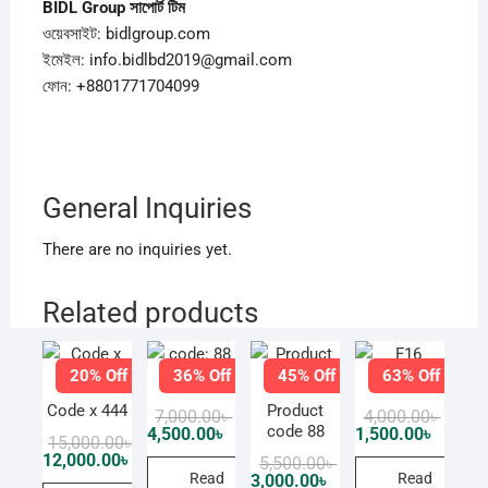
BIDL Group
সাপোর্ট
টিম
ওয়েবসাইট: bidlgroup.com
ইমেইল: info.bidlbd2019@gmail.com
ফোন: +8801771704099
General Inquiries
There are no inquiries yet.
Related products
20% Off
36% Off
45% Off
63% Off
code: 88
F16
Code x 444
Product
Original
Current
Origin
Curren
7,000.00
৳
4,000.00
৳
price
price
price
price
code 88
4,500.00
৳
1,500.00
৳
Original
Current
15,000.00
৳
was:
is:
was:
is:
price
price
12,000.00
৳
Original
Current
5,500.00
৳
7,000.00৳ .
4,500.00৳ .
4,000.0
1,500.0
was:
is:
price
price
Read
Read
3,000.00
৳