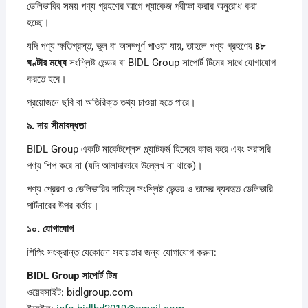
ডেলিভারির সময় পণ্য গ্রহণের আগে প্যাকেজ পরীক্ষা করার অনুরোধ করা
হচ্ছে।
যদি পণ্য ক্ষতিগ্রস্ত, ভুল বা অসম্পূর্ণ পাওয়া যায়, তাহলে পণ্য গ্রহণের
৪৮
ঘণ্টার
মধ্যে
সংশ্লিষ্ট ভেন্ডর বা BIDL Group সাপোর্ট টিমের সাথে যোগাযোগ
করতে হবে।
প্রয়োজনে ছবি বা অতিরিক্ত তথ্য চাওয়া হতে পারে।
৯.
দায়
সীমাবদ্ধতা
BIDL Group একটি মার্কেটপ্লেস প্ল্যাটফর্ম হিসেবে কাজ করে এবং সরাসরি
পণ্য শিপ করে না (যদি আলাদাভাবে উল্লেখ না থাকে)।
পণ্য প্রেরণ ও ডেলিভারির দায়িত্ব সংশ্লিষ্ট ভেন্ডর ও তাদের ব্যবহৃত ডেলিভারি
পার্টনারের উপর বর্তায়।
১০.
যোগাযোগ
শিপিং সংক্রান্ত যেকোনো সহায়তার জন্য যোগাযোগ করুন:
BIDL Group
সাপোর্ট
টিম
ওয়েবসাইট: bidlgroup.com