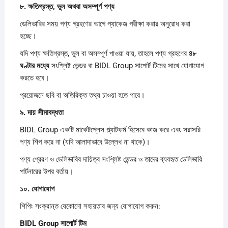
৮.
ক্ষতিগ্রস্ত,
ভুল
অথবা
অসম্পূর্ণ
পণ্য
ডেলিভারির সময় পণ্য গ্রহণের আগে প্যাকেজ পরীক্ষা করার অনুরোধ করা
হচ্ছে।
যদি পণ্য ক্ষতিগ্রস্ত, ভুল বা অসম্পূর্ণ পাওয়া যায়, তাহলে পণ্য গ্রহণের
৪৮
ঘণ্টার
মধ্যে
সংশ্লিষ্ট ভেন্ডর বা BIDL Group সাপোর্ট টিমের সাথে যোগাযোগ
করতে হবে।
প্রয়োজনে ছবি বা অতিরিক্ত তথ্য চাওয়া হতে পারে।
৯.
দায়
সীমাবদ্ধতা
BIDL Group একটি মার্কেটপ্লেস প্ল্যাটফর্ম হিসেবে কাজ করে এবং সরাসরি
পণ্য শিপ করে না (যদি আলাদাভাবে উল্লেখ না থাকে)।
পণ্য প্রেরণ ও ডেলিভারির দায়িত্ব সংশ্লিষ্ট ভেন্ডর ও তাদের ব্যবহৃত ডেলিভারি
পার্টনারের উপর বর্তায়।
১০.
যোগাযোগ
শিপিং সংক্রান্ত যেকোনো সহায়তার জন্য যোগাযোগ করুন:
BIDL Group
সাপোর্ট
টিম