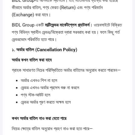
BIDL Group-এ আপনাকে স্বাগতম। এই নীতিমালায় ব্যাখ্যা করা হয়েছে
কীভাবে অর্ডার বাতিল, পণ্য ফেরত (Return) এবং পণ্য পরিবর্তন
(Exchange) করা যাবে।
BIDL Group একটি
মাল্টিভেন্ডর
মার্কেটপ্লেস
প্ল্যাটফর্ম
। ওয়েবসাইটে বিক্রিত
পণ্য বিভিন্ন স্বাধীন ভেন্ডর/বিক্রেতা দ্বারা সরবরাহ করা হয়। ফলে কিছু শর্ত
ভেন্ডরভেদে পরিবর্তিত হতে পারে।
১.
অর্ডার
বাতিল (Cancellation Policy)
অর্ডার
কখন
বাতিল
করা
যাবে
গ্রাহক সাধারণত নিচের পরিস্থিতিতে অর্ডার বাতিলের অনুরোধ করতে পারবেন—
অর্ডার এখনও শিপ না হলে
ভেন্ডর এখনও অর্ডার প্রসেস শুরু না করলে
পণ্য স্টক-আউট হলে
ভেন্ডর অর্ডার পূরণ করতে অক্ষম হলে
কখন
অর্ডার
বাতিল
নাও
করা
যেতে
পারে
নিচের ক্ষেত্রে বাতিল অনুরোধ গ্রহণ নাও করা হতে পারে—