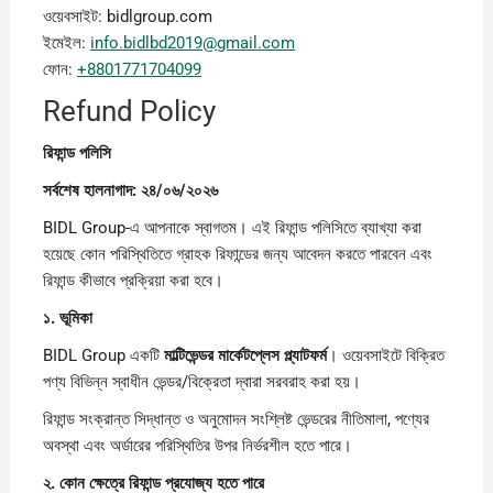
ওয়েবসাইট: bidlgroup.com
ইমেইল:
info.bidlbd2019@gmail.com
ফোন:
+8801771704099
Refund Policy
রিফান্ড
পলিসি
সর্বশেষ
হালনাগাদ: ২৪/০৬/২০২৬
BIDL Group-এ আপনাকে স্বাগতম। এই রিফান্ড পলিসিতে ব্যাখ্যা করা
হয়েছে কোন পরিস্থিতিতে গ্রাহক রিফান্ডের জন্য আবেদন করতে পারবেন এবং
রিফান্ড কীভাবে প্রক্রিয়া করা হবে।
১.
ভূমিকা
BIDL Group একটি
মাল্টিভেন্ডর
মার্কেটপ্লেস
প্ল্যাটফর্ম
। ওয়েবসাইটে বিক্রিত
পণ্য বিভিন্ন স্বাধীন ভেন্ডর/বিক্রেতা দ্বারা সরবরাহ করা হয়।
রিফান্ড সংক্রান্ত সিদ্ধান্ত ও অনুমোদন সংশ্লিষ্ট ভেন্ডরের নীতিমালা, পণ্যের
অবস্থা এবং অর্ডারের পরিস্থিতির উপর নির্ভরশীল হতে পারে।
২.
কোন
ক্ষেত্রে
রিফান্ড
প্রযোজ্য
হতে
পারে