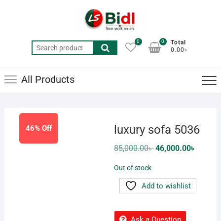
Skip
to
content
0
0
Total
Search
0.00৳
for:
All Products
luxury sofa 5036
46% Off
Original
Current
85,000.00
৳
46,000.00
৳
price
price
was:
is:
Out of stock
85,000.00৳ .
46,000.0
Add to wishlist
Ask a Question