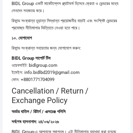
BIDL Group একটি মার্কেটপ্লেস প্ল্যাটফর্ম হিসেবে ক্রেতা ও ভেন্ডরের মধ্যে
লেনদেন সহজতর করে।
রিফান্ড সংক্রান্ত চূড়ান্ত সিদ্ধান্ত প্রয়োজনীয় যাচাই এবং সংশ্লিষ্ট ভেন্ডরের
প্রযোজ্য নীতিমালার ভিত্তিতে নেওয়া হতে পারে।
১০.
যোগাযোগ
রিফান্ড সংক্রান্ত সহায়তার জন্য যোগাযোগ করুন:
BIDL Group
সাপোর্ট
টিম
ওয়েবসাইট: bidlgroup.com
ইমেইল: info.bidlbd2019@gmail.com
ফোন: +8801771704099
Cancellation / Return /
Exchange Policy
অর্ডার
বাতিল /
রিটার্ন /
এক্সচেঞ্জ
পলিসি
সর্বশেষ
হালনাগাদ:
২৪/
০৬/
২০২৬
BIDL Group-এ আপনাকে স্বাগতম। এই নীতিমালায় ব্যাখ্যা করা হয়েছে