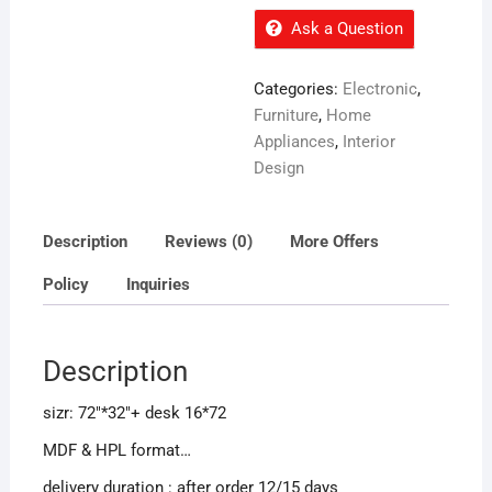
Ask a Question
Categories:
Electronic
,
Furniture
,
Home
Appliances
,
Interior
Design
Description
Reviews (0)
More Offers
Policy
Inquiries
Description
sizr: 72″*32″+ desk 16*72
MDF & HPL format…
delivery duration : after order 12/15 days