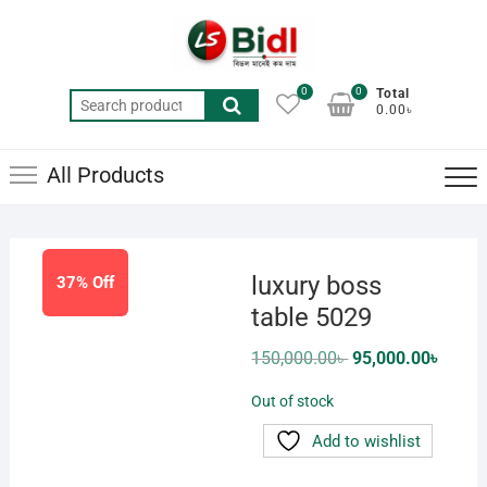
Skip
to
content
0
0
Total
Search
0.00৳
for:
All Products
luxury boss
37% Off
table 5029
Original
Curren
150,000.00
৳
95,000.00
৳
price
price
was:
is:
Out of stock
150,000.00৳ .
95,000
Add to wishlist