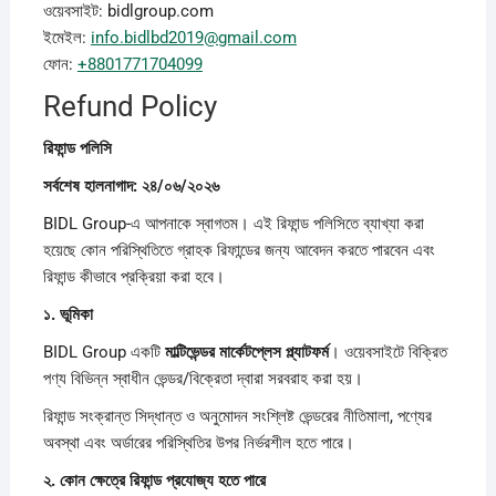
ওয়েবসাইট: bidlgroup.com
ইমেইল:
info.bidlbd2019@gmail.com
ফোন:
+8801771704099
Refund Policy
রিফান্ড
পলিসি
সর্বশেষ
হালনাগাদ: ২৪/০৬/২০২৬
BIDL Group-এ আপনাকে স্বাগতম। এই রিফান্ড পলিসিতে ব্যাখ্যা করা
হয়েছে কোন পরিস্থিতিতে গ্রাহক রিফান্ডের জন্য আবেদন করতে পারবেন এবং
রিফান্ড কীভাবে প্রক্রিয়া করা হবে।
১.
ভূমিকা
BIDL Group একটি
মাল্টিভেন্ডর
মার্কেটপ্লেস
প্ল্যাটফর্ম
। ওয়েবসাইটে বিক্রিত
পণ্য বিভিন্ন স্বাধীন ভেন্ডর/বিক্রেতা দ্বারা সরবরাহ করা হয়।
রিফান্ড সংক্রান্ত সিদ্ধান্ত ও অনুমোদন সংশ্লিষ্ট ভেন্ডরের নীতিমালা, পণ্যের
অবস্থা এবং অর্ডারের পরিস্থিতির উপর নির্ভরশীল হতে পারে।
২.
কোন
ক্ষেত্রে
রিফান্ড
প্রযোজ্য
হতে
পারে