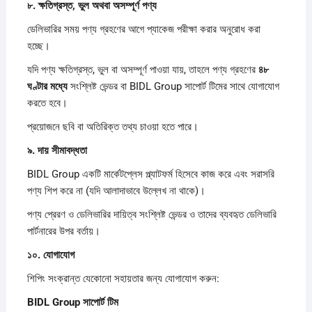
৮.
ক্ষতিগ্রস্ত,
ভুল
অথবা
অসম্পূর্ণ
পণ্য
ডেলিভারির সময় পণ্য গ্রহণের আগে প্যাকেজ পরীক্ষা করার অনুরোধ করা
হচ্ছে।
যদি পণ্য ক্ষতিগ্রস্ত, ভুল বা অসম্পূর্ণ পাওয়া যায়, তাহলে পণ্য গ্রহণের
৪৮
ঘণ্টার
মধ্যে
সংশ্লিষ্ট ভেন্ডর বা BIDL Group সাপোর্ট টিমের সাথে যোগাযোগ
করতে হবে।
প্রয়োজনে ছবি বা অতিরিক্ত তথ্য চাওয়া হতে পারে।
৯.
দায়
সীমাবদ্ধতা
BIDL Group একটি মার্কেটপ্লেস প্ল্যাটফর্ম হিসেবে কাজ করে এবং সরাসরি
পণ্য শিপ করে না (যদি আলাদাভাবে উল্লেখ না থাকে)।
পণ্য প্রেরণ ও ডেলিভারির দায়িত্ব সংশ্লিষ্ট ভেন্ডর ও তাদের ব্যবহৃত ডেলিভারি
পার্টনারের উপর বর্তায়।
১০.
যোগাযোগ
শিপিং সংক্রান্ত যেকোনো সহায়তার জন্য যোগাযোগ করুন:
BIDL Group
সাপোর্ট
টিম