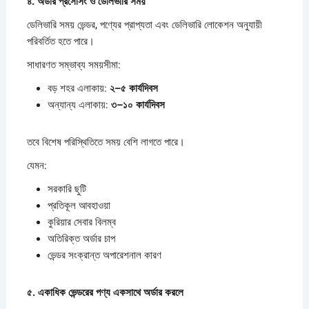
৪.
অর্ডার
প্রসেসিং
ও
ডেলিভারি
সময়
ডেলিভারি সময় ভেন্ডর, পণ্যের প্রাপ্যতা এবং ডেলিভারি লোকেশন অনুযায়ী
পরিবর্তিত হতে পারে।
সাধারণত সম্ভাব্য সময়সীমা:
বড় শহর এলাকায়:
২–
৫
কার্যদিবস
অন্যান্য এলাকায়:
৩–
১০
কার্যদিবস
তবে বিশেষ পরিস্থিতিতে সময় বেশি লাগতে পারে।
যেমন:
সরকারি ছুটি
প্রতিকূল আবহাওয়া
কুরিয়ার সেবার বিলম্ব
অতিরিক্ত অর্ডার চাপ
ভেন্ডর সংক্রান্ত অপারেশনাল কারণ
৫.
একাধিক
ভেন্ডরের
পণ্য
একসাথে
অর্ডার
করলে