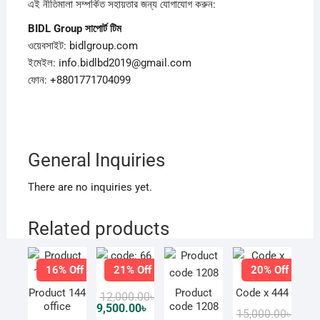
এই নীতিমালা সম্পর্কিত সহায়তার জন্য যোগাযোগ করুন:
BIDL Group
সাপোর্ট
টিম
ওয়েবসাইট: bidlgroup.com
ইমেইল: info.bidlbd2019@gmail.com
ফোন: +8801771704099
General Inquiries
There are no inquiries yet.
Related products
16% Off
21% Off
20% Off
code: 66
Product 144
Product
Code x 444
Original
Current
12,000.00
৳
price
price
office
code 1208
9,500.00
৳
Origi
Curre
15,000.00
৳
was:
is: