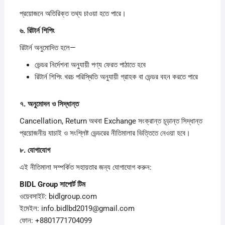
প্রয়োজনে অতিরিক্ত তথ্য চাওয়া হতে পারে।
৬.
রিটার্ন
শিপিং
রিটার্ন অনুমোদিত হলে—
ভেন্ডর নির্দেশনা অনুযায়ী পণ্য ফেরত পাঠাতে হবে
রিটার্ন শিপিং খরচ পরিস্থিতি অনুযায়ী গ্রাহক বা ভেন্ডর বহন করতে পারে
৭.
অনুমোদন
ও
সিদ্ধান্ত
Cancellation, Return অথবা Exchange সংক্রান্ত চূড়ান্ত সিদ্ধান্ত
প্রয়োজনীয় যাচাই ও সংশ্লিষ্ট ভেন্ডরের নীতিমালার ভিত্তিতে নেওয়া হবে।
৮.
যোগাযোগ
এই নীতিমালা সম্পর্কিত সহায়তার জন্য যোগাযোগ করুন:
BIDL Group
সাপোর্ট
টিম
ওয়েবসাইট: bidlgroup.com
ইমেইল: info.bidlbd2019@gmail.com
ফোন: +8801771704099