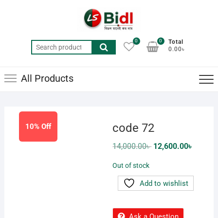
Skip
to
content
0
0
Total
Search
0.00৳
for:
All Products
code 72
10% Off
Original
Current
14,000.00
৳
12,600.00
৳
price
price
was:
is:
Out of stock
14,000.00৳ .
12,600.0
Add to wishlist
Ask a Question