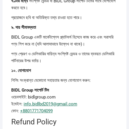
ঘণ্টার
মধ্যে
সংশ্লিষ্ট ভেন্ডর বা BIDL Group সাপোর্ট টিমের সাথে যোগাযোগ
করতে হবে।
প্রয়োজনে ছবি বা অতিরিক্ত তথ্য চাওয়া হতে পারে।
৯.
দায়
সীমাবদ্ধতা
BIDL Group একটি মার্কেটপ্লেস প্ল্যাটফর্ম হিসেবে কাজ করে এবং সরাসরি
পণ্য শিপ করে না (যদি আলাদাভাবে উল্লেখ না থাকে)।
পণ্য প্রেরণ ও ডেলিভারির দায়িত্ব সংশ্লিষ্ট ভেন্ডর ও তাদের ব্যবহৃত ডেলিভারি
পার্টনারের উপর বর্তায়।
১০.
যোগাযোগ
শিপিং সংক্রান্ত যেকোনো সহায়তার জন্য যোগাযোগ করুন:
BIDL Group
সাপোর্ট
টিম
ওয়েবসাইট: bidlgroup.com
ইমেইল:
info.bidlbd2019@gmail.com
ফোন:
+8801771704099
Refund Policy