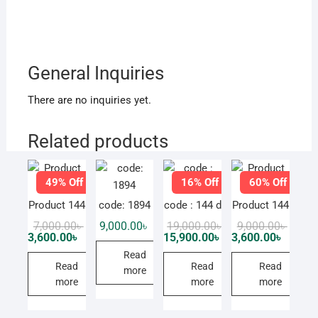
General Inquiries
There are no inquiries yet.
Related products
49% Off
16% Off
60% Off
Product 144
code: 1894
code : 144 d
Product 144
Original
Current
Original
Current
Origin
Curren
7,000.00
৳
9,000.00
৳
19,000.00
৳
9,000.00
৳
price
price
price
price
price
price
3,600.00
৳
15,900.00
৳
3,600.00
৳
was:
is:
was:
is:
was:
is:
Read
7,000.00৳ .
3,600.00৳ .
19,000.00৳ .
15,900.00৳ .
9,000.0
3,600.0
Read
Read
Read
more
more
more
more