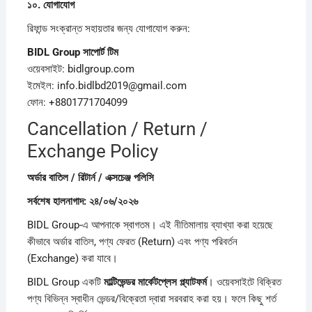
১০.
যোগাযোগ
রিফান্ড সংক্রান্ত সহায়তার জন্য যোগাযোগ করুন:
BIDL Group
সাপোর্ট
টিম
ওয়েবসাইট: bidlgroup.com
ইমেইল: info.bidlbd2019@gmail.com
ফোন: +8801771704099
Cancellation / Return /
Exchange Policy
অর্ডার
বাতিল /
রিটার্ন /
এক্সচেঞ্জ
পলিসি
সর্বশেষ
হালনাগাদ:
২৪/
০৬/
২০২৬
BIDL Group-এ আপনাকে স্বাগতম। এই নীতিমালায় ব্যাখ্যা করা হয়েছে
কীভাবে অর্ডার বাতিল, পণ্য ফেরত (Return) এবং পণ্য পরিবর্তন
(Exchange) করা যাবে।
BIDL Group একটি
মাল্টিভেন্ডর
মার্কেটপ্লেস
প্ল্যাটফর্ম
। ওয়েবসাইটে বিক্রিত
পণ্য বিভিন্ন স্বাধীন ভেন্ডর/বিক্রেতা দ্বারা সরবরাহ করা হয়। ফলে কিছু শর্ত