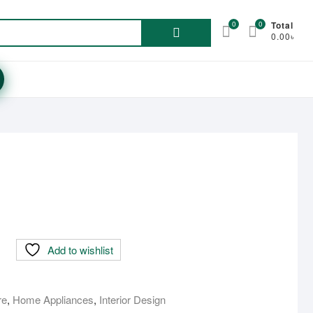
Search
0
0
Total
0.00৳
for:
rrent
ice
0,000.00৳ .
Add to wishlist
re
,
Home Appliances
,
Interior Design