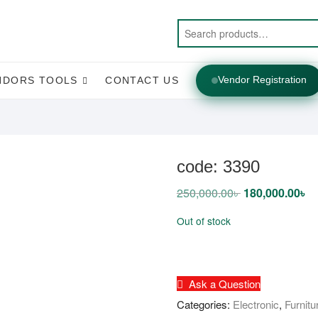
Vendor Registration
NDORS TOOLS
CONTACT US
code: 3390
250,000.00
৳
Original
180,000.00
৳
Cu
price
pr
was:
is:
Out of stock
250,000.00৳ .
18
Ask a Question
Categories:
Electronic
,
Furnitu