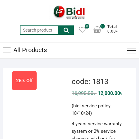
Skip
to
content
0
0
Total
Search
0.00৳
for:
All Products
code: 1813
25% Off
Original
Current
16,000.00
৳
12,000.00
৳
price
price
was:
is:
(bidl service policy
16,000.00৳ .
12,000.0
18/10/24)
4 years service warranty
system or 2% service
charge cash back for