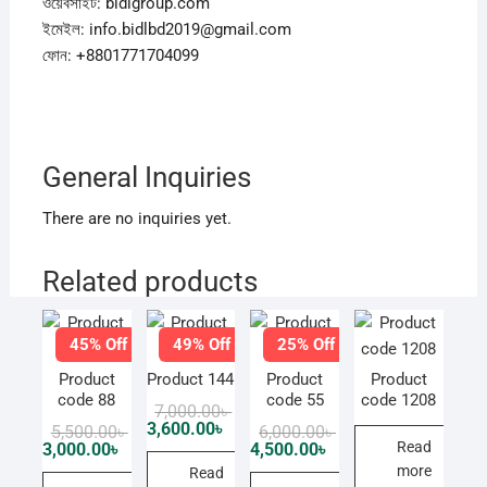
ওয়েবসাইট: bidlgroup.com
ইমেইল: info.bidlbd2019@gmail.com
ফোন: +8801771704099
General Inquiries
There are no inquiries yet.
Related products
45% Off
49% Off
25% Off
Product
Product 144
Product
Product
code 88
code 55
code 1208
Original
Current
7,000.00
৳
price
price
3,600.00
৳
Original
Current
Original
Current
5,500.00
৳
6,000.00
৳
was:
is:
price
price
price
price
Read
3,000.00
৳
4,500.00
৳
7,000.00৳ .
3,600.00৳ .
was:
is:
was:
is:
more
Read
5,500.00৳ .
3,000.00৳ .
6,000.00৳ .
4,500.00৳ .