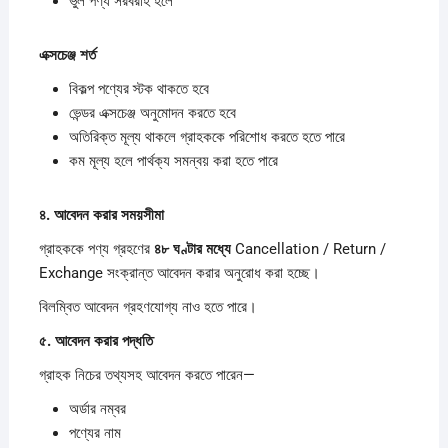
ভুল পণ্য সরবরাহ হলে
এক্সচেঞ্জ
শর্ত
বিকল্প পণ্যের স্টক থাকতে হবে
ভেন্ডর এক্সচেঞ্জ অনুমোদন করতে হবে
অতিরিক্ত মূল্য থাকলে গ্রাহককে পরিশোধ করতে হতে পারে
কম মূল্য হলে পার্থক্য সমন্বয় করা হতে পারে
৪.
আবেদন
করার
সময়সীমা
গ্রাহককে পণ্য গ্রহণের
৪৮
ঘণ্টার
মধ্যে
Cancellation / Return /
Exchange সংক্রান্ত আবেদন করার অনুরোধ করা হচ্ছে।
বিলম্বিত আবেদন গ্রহণযোগ্য নাও হতে পারে।
৫.
আবেদন
করার
পদ্ধতি
গ্রাহক নিচের তথ্যসহ আবেদন করতে পারেন—
অর্ডার নম্বর
পণ্যের নাম