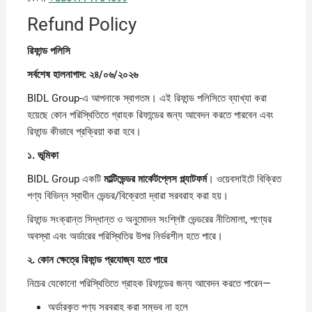
Refund Policy
রিফান্ড
পলিসি
সর্বশেষ
হালনাগাদ: ২৪/০৬/২০২৬
BIDL Group-এ আপনাকে স্বাগতম। এই রিফান্ড পলিসিতে ব্যাখ্যা করা
হয়েছে কোন পরিস্থিতিতে গ্রাহক রিফান্ডের জন্য আবেদন করতে পারবেন এবং
রিফান্ড কীভাবে প্রক্রিয়া করা হবে।
১.
ভূমিকা
BIDL Group একটি
মাল্টিভেন্ডর
মার্কেটপ্লেস
প্ল্যাটফর্ম
। ওয়েবসাইটে বিক্রিত
পণ্য বিভিন্ন স্বাধীন ভেন্ডর/বিক্রেতা দ্বারা সরবরাহ করা হয়।
রিফান্ড সংক্রান্ত সিদ্ধান্ত ও অনুমোদন সংশ্লিষ্ট ভেন্ডরের নীতিমালা, পণ্যের
অবস্থা এবং অর্ডারের পরিস্থিতির উপর নির্ভরশীল হতে পারে।
২.
কোন
ক্ষেত্রে
রিফান্ড
প্রযোজ্য
হতে
পারে
নিচের যেকোনো পরিস্থিতিতে গ্রাহক রিফান্ডের জন্য আবেদন করতে পারেন—
অর্ডারকৃত পণ্য সরবরাহ করা সম্ভব না হলে