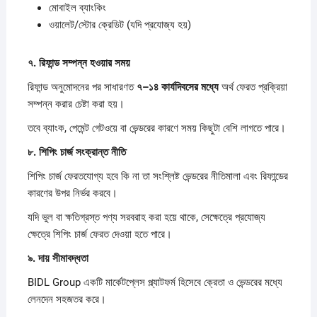
মোবাইল ব্যাংকিং
ওয়ালেট/স্টোর ক্রেডিট (যদি প্রযোজ্য হয়)
৭.
রিফান্ড
সম্পন্ন
হওয়ার
সময়
রিফান্ড অনুমোদনের পর সাধারণত
৭–
১৪
কার্যদিবসের
মধ্যে
অর্থ ফেরত প্রক্রিয়া
সম্পন্ন করার চেষ্টা করা হয়।
তবে ব্যাংক, পেমেন্ট গেটওয়ে বা ভেন্ডরের কারণে সময় কিছুটা বেশি লাগতে পারে।
৮.
শিপিং
চার্জ
সংক্রান্ত
নীতি
শিপিং চার্জ ফেরতযোগ্য হবে কি না তা সংশ্লিষ্ট ভেন্ডরের নীতিমালা এবং রিফান্ডের
কারণের উপর নির্ভর করবে।
যদি ভুল বা ক্ষতিগ্রস্ত পণ্য সরবরাহ করা হয়ে থাকে, সেক্ষেত্রে প্রযোজ্য
ক্ষেত্রে শিপিং চার্জ ফেরত দেওয়া হতে পারে।
৯.
দায়
সীমাবদ্ধতা
BIDL Group একটি মার্কেটপ্লেস প্ল্যাটফর্ম হিসেবে ক্রেতা ও ভেন্ডরের মধ্যে
লেনদেন সহজতর করে।