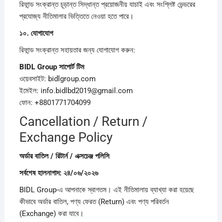
রিফান্ড সংক্রান্ত চূড়ান্ত সিদ্ধান্ত প্রয়োজনীয় যাচাই এবং সংশ্লিষ্ট ভেন্ডরের
প্রযোজ্য নীতিমালার ভিত্তিতে নেওয়া হতে পারে।
১০.
যোগাযোগ
রিফান্ড সংক্রান্ত সহায়তার জন্য যোগাযোগ করুন:
BIDL Group
সাপোর্ট
টিম
ওয়েবসাইট: bidlgroup.com
ইমেইল: info.bidlbd2019@gmail.com
ফোন: +8801771704099
Cancellation / Return /
Exchange Policy
অর্ডার
বাতিল /
রিটার্ন /
এক্সচেঞ্জ
পলিসি
সর্বশেষ
হালনাগাদ:
২৪/
০৬/
২০২৬
BIDL Group-এ আপনাকে স্বাগতম। এই নীতিমালায় ব্যাখ্যা করা হয়েছে
কীভাবে অর্ডার বাতিল, পণ্য ফেরত (Return) এবং পণ্য পরিবর্তন
(Exchange) করা যাবে।