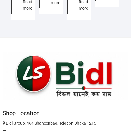
Read
Read
more
more
more
Shop Location
Bidl Group, 464 Shaheenbag, Tejgaon Dhaka 1215