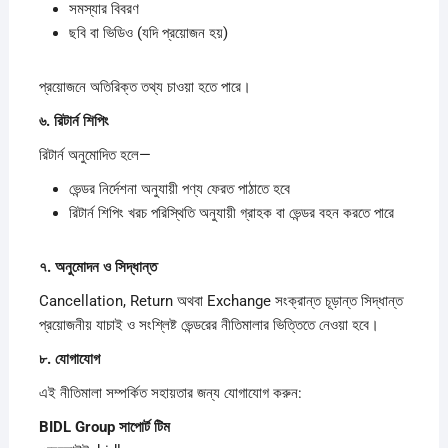
সমস্যার বিবরণ
ছবি বা ভিডিও (যদি প্রয়োজন হয়)
প্রয়োজনে অতিরিক্ত তথ্য চাওয়া হতে পারে।
৬.
রিটার্ন
শিপিং
রিটার্ন অনুমোদিত হলে—
ভেন্ডর নির্দেশনা অনুযায়ী পণ্য ফেরত পাঠাতে হবে
রিটার্ন শিপিং খরচ পরিস্থিতি অনুযায়ী গ্রাহক বা ভেন্ডর বহন করতে পারে
৭.
অনুমোদন
ও
সিদ্ধান্ত
Cancellation, Return অথবা Exchange সংক্রান্ত চূড়ান্ত সিদ্ধান্ত
প্রয়োজনীয় যাচাই ও সংশ্লিষ্ট ভেন্ডরের নীতিমালার ভিত্তিতে নেওয়া হবে।
৮.
যোগাযোগ
এই নীতিমালা সম্পর্কিত সহায়তার জন্য যোগাযোগ করুন:
BIDL Group
সাপোর্ট
টিম