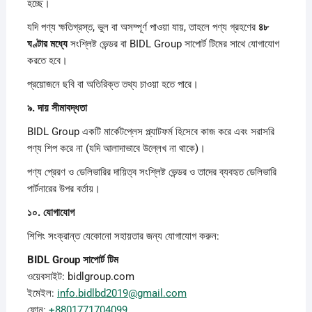
হচ্ছে।
যদি পণ্য ক্ষতিগ্রস্ত, ভুল বা অসম্পূর্ণ পাওয়া যায়, তাহলে পণ্য গ্রহণের
৪৮
ঘণ্টার
মধ্যে
সংশ্লিষ্ট ভেন্ডর বা BIDL Group সাপোর্ট টিমের সাথে যোগাযোগ
করতে হবে।
প্রয়োজনে ছবি বা অতিরিক্ত তথ্য চাওয়া হতে পারে।
৯.
দায়
সীমাবদ্ধতা
BIDL Group একটি মার্কেটপ্লেস প্ল্যাটফর্ম হিসেবে কাজ করে এবং সরাসরি
পণ্য শিপ করে না (যদি আলাদাভাবে উল্লেখ না থাকে)।
পণ্য প্রেরণ ও ডেলিভারির দায়িত্ব সংশ্লিষ্ট ভেন্ডর ও তাদের ব্যবহৃত ডেলিভারি
পার্টনারের উপর বর্তায়।
১০.
যোগাযোগ
শিপিং সংক্রান্ত যেকোনো সহায়তার জন্য যোগাযোগ করুন:
BIDL Group
সাপোর্ট
টিম
ওয়েবসাইট: bidlgroup.com
ইমেইল:
info.bidlbd2019@gmail.com
ফোন:
+8801771704099