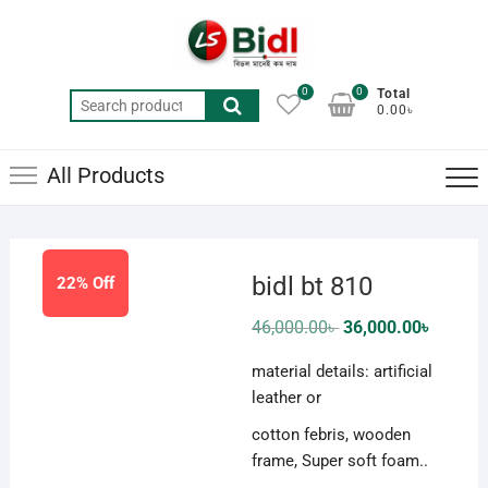
Skip
to
content
0
0
Total
Search
0.00৳
for:
All Products
bidl bt 810
22% Off
Original
Current
46,000.00
৳
36,000.00
৳
price
price
was:
is:
material details: artificial
46,000.00৳ .
36,000.0
leather or
cotton febris, wooden
frame, Super soft foam..