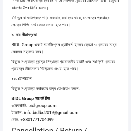
শিপিং চার্জ ফেরতযোগ্য হবে কি না তা সংশ্লিষ্ট ভেন্ডরের নীতিমালা এবং রিফান্ডের
কারণের উপর নির্ভর করবে।
যদি ভুল বা ক্ষতিগ্রস্ত পণ্য সরবরাহ করা হয়ে থাকে, সেক্ষেত্রে প্রযোজ্য
ক্ষেত্রে শিপিং চার্জ ফেরত দেওয়া হতে পারে।
৯.
দায়
সীমাবদ্ধতা
BIDL Group একটি মার্কেটপ্লেস প্ল্যাটফর্ম হিসেবে ক্রেতা ও ভেন্ডরের মধ্যে
লেনদেন সহজতর করে।
রিফান্ড সংক্রান্ত চূড়ান্ত সিদ্ধান্ত প্রয়োজনীয় যাচাই এবং সংশ্লিষ্ট ভেন্ডরের
প্রযোজ্য নীতিমালার ভিত্তিতে নেওয়া হতে পারে।
১০.
যোগাযোগ
রিফান্ড সংক্রান্ত সহায়তার জন্য যোগাযোগ করুন:
BIDL Group
সাপোর্ট
টিম
ওয়েবসাইট: bidlgroup.com
ইমেইল: info.bidlbd2019@gmail.com
ফোন: +8801771704099
Cancellation / Return /