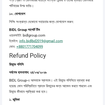
পণ্য প্রেরণ ও ডেলিভারির দায়িত্ব সংশ্লিষ্ট ভেন্ডর ও তাদের ব্যবহৃত ডেলিভারি
পার্টনারের উপর বর্তায়।
১০.
যোগাযোগ
শিপিং সংক্রান্ত যেকোনো সহায়তার জন্য যোগাযোগ করুন:
BIDL Group
সাপোর্ট
টিম
ওয়েবসাইট: bidlgroup.com
ইমেইল:
info.bidlbd2019@gmail.com
ফোন:
+8801771704099
Refund Policy
রিফান্ড
পলিসি
সর্বশেষ
হালনাগাদ: ২৪/০৬/২০২৬
BIDL Group-এ আপনাকে স্বাগতম। এই রিফান্ড পলিসিতে ব্যাখ্যা করা
হয়েছে কোন পরিস্থিতিতে গ্রাহক রিফান্ডের জন্য আবেদন করতে পারবেন এবং
রিফান্ড কীভাবে প্রক্রিয়া করা হবে।
১.
ভূমিকা