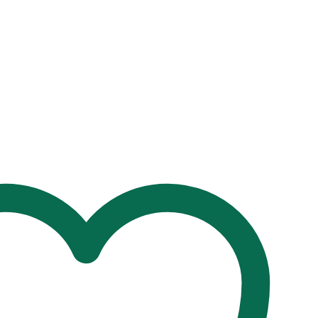
t
00৳ .