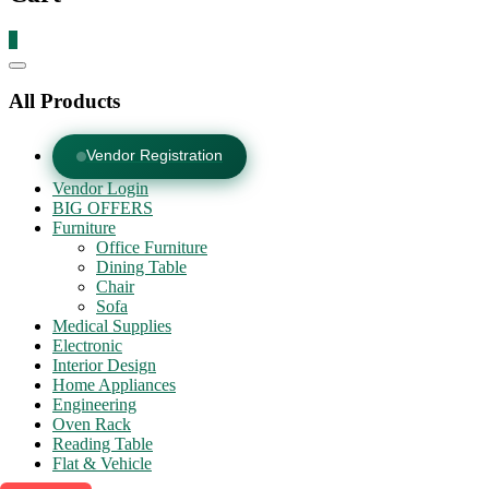
0
Catalog
Menu
All Products
Vendor Registration
Vendor Login
BIG OFFERS
Furniture
Office Furniture
Dining Table
Chair
Sofa
Medical Supplies
Electronic
Interior Design
Home Appliances
Engineering
Oven Rack
Reading Table
Flat & Vehicle