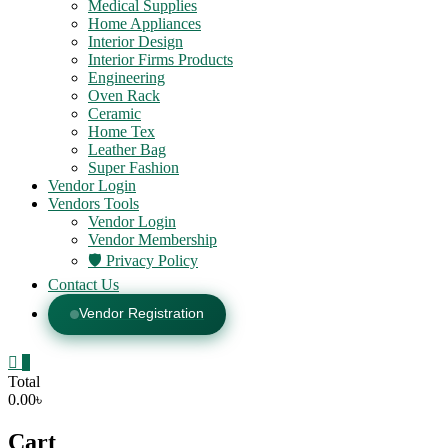
Medical Supplies
Home Appliances
Interior Design
Interior Firms Products
Engineering
Oven Rack
Ceramic
Home Tex
Leather Bag
Super Fashion
Vendor Login
Vendors Tools
Vendor Login
Vendor Membership
🛡️ Privacy Policy
Contact Us
Vendor Registration
0
Total
0.00৳
Cart