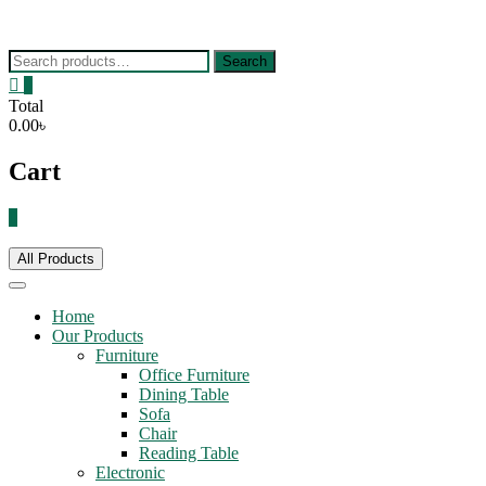
Skip
to
content
Search
Search
for:
0
Total
0.00৳
Cart
0
All Products
Home
Our Products
Furniture
Office Furniture
Dining Table
Sofa
Chair
Reading Table
Electronic