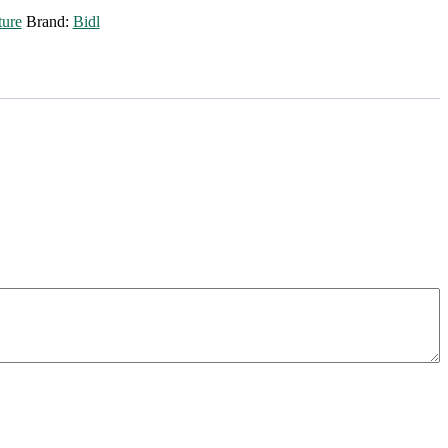
ture
Brand:
Bidl