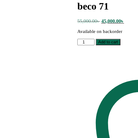
beco 71
Original
Curren
55,000.00
৳
45,000.00
৳
price
price
Available on backorder
was:
is:
55,000.00৳ .
45,000.
beco
Add to cart
71
quantity