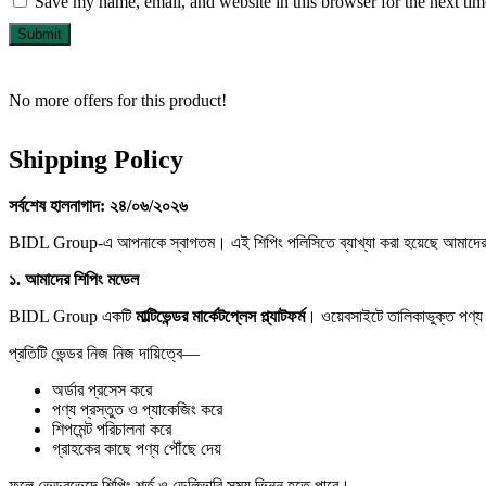
Save my name, email, and website in this browser for the next ti
No more offers for this product!
Shipping Policy
সর্বশেষ
হালনাগাদ:
২৪/
০৬/
২০২৬
BIDL Group-এ আপনাকে স্বাগতম। এই শিপিং পলিসিতে ব্যাখ্যা করা হয়েছে আমাদের মার
১.
আমাদের
শিপিং
মডেল
BIDL Group একটি
মাল্টিভেন্ডর
মার্কেটপ্লেস
প্ল্যাটফর্ম
। ওয়েবসাইটে তালিকাভুক্ত পণ্য বি
প্রতিটি ভেন্ডর নিজ নিজ দায়িত্বে—
অর্ডার প্রসেস করে
পণ্য প্রস্তুত ও প্যাকেজিং করে
শিপমেন্ট পরিচালনা করে
গ্রাহকের কাছে পণ্য পৌঁছে দেয়
ফলে ভেন্ডরভেদে শিপিং শর্ত ও ডেলিভারি সময় ভিন্ন হতে পারে।