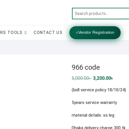
Vendor Registration
RS TOOLS
CONTACT US
966 code
Original
Current
5,000.00
৳
3,200.00
৳
price
price
was:
is:
(bidl service policy 18/10/24)
5,000.00৳ .
3,200.00
5years service warranty
material details: ss leg
Dhaka delivery charge 300 tk