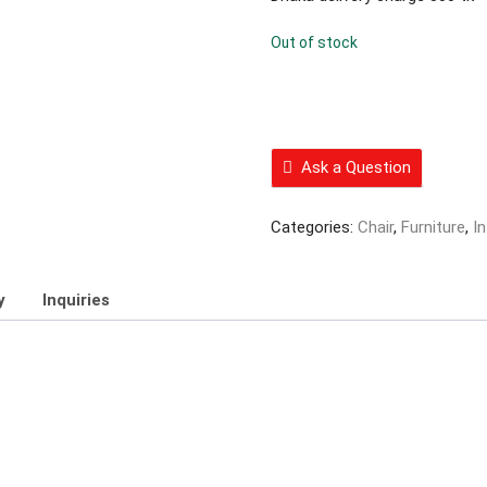
Out of stock
Ask a Question
Categories:
Chair
,
Furniture
,
In
y
Inquiries