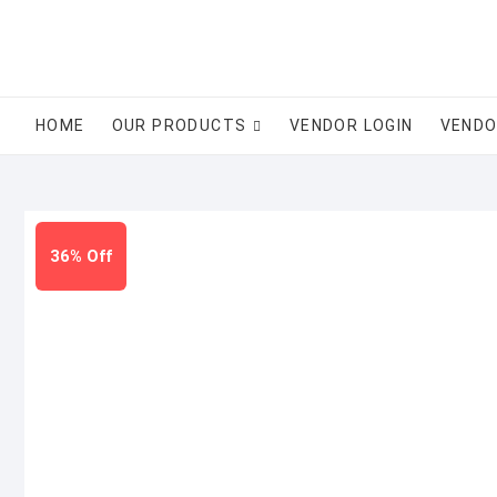
Skip
to
content
HOME
OUR PRODUCTS
VENDOR LOGIN
VENDO
36% Off