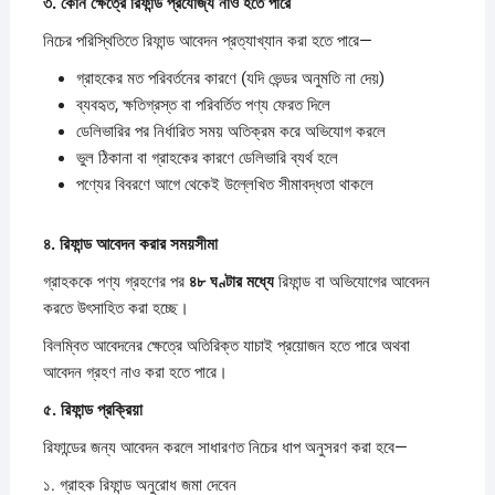
৩.
কোন
ক্ষেত্রে
রিফান্ড
প্রযোজ্য
নাও
হতে
পারে
নিচের পরিস্থিতিতে রিফান্ড আবেদন প্রত্যাখ্যান করা হতে পারে—
গ্রাহকের মত পরিবর্তনের কারণে (যদি ভেন্ডর অনুমতি না দেয়)
ব্যবহৃত, ক্ষতিগ্রস্ত বা পরিবর্তিত পণ্য ফেরত দিলে
ডেলিভারির পর নির্ধারিত সময় অতিক্রম করে অভিযোগ করলে
ভুল ঠিকানা বা গ্রাহকের কারণে ডেলিভারি ব্যর্থ হলে
পণ্যের বিবরণে আগে থেকেই উল্লেখিত সীমাবদ্ধতা থাকলে
৪.
রিফান্ড
আবেদন
করার
সময়সীমা
গ্রাহককে পণ্য গ্রহণের পর
৪৮
ঘণ্টার
মধ্যে
রিফান্ড বা অভিযোগের আবেদন
করতে উৎসাহিত করা হচ্ছে।
বিলম্বিত আবেদনের ক্ষেত্রে অতিরিক্ত যাচাই প্রয়োজন হতে পারে অথবা
আবেদন গ্রহণ নাও করা হতে পারে।
৫.
রিফান্ড
প্রক্রিয়া
রিফান্ডের জন্য আবেদন করলে সাধারণত নিচের ধাপ অনুসরণ করা হবে—
১. গ্রাহক রিফান্ড অনুরোধ জমা দেবেন