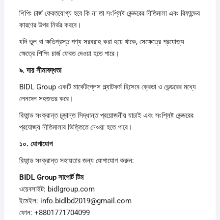
শিপিং চার্জ ফেরতযোগ্য হবে কি না তা সংশ্লিষ্ট ভেন্ডরের নীতিমালা এবং রিফান্ডের
কারণের উপর নির্ভর করবে।
যদি ভুল বা ক্ষতিগ্রস্ত পণ্য সরবরাহ করা হয়ে থাকে, সেক্ষেত্রে প্রযোজ্য
ক্ষেত্রে শিপিং চার্জ ফেরত দেওয়া হতে পারে।
৯.
দায়
সীমাবদ্ধতা
BIDL Group একটি মার্কেটপ্লেস প্ল্যাটফর্ম হিসেবে ক্রেতা ও ভেন্ডরের মধ্যে
লেনদেন সহজতর করে।
রিফান্ড সংক্রান্ত চূড়ান্ত সিদ্ধান্ত প্রয়োজনীয় যাচাই এবং সংশ্লিষ্ট ভেন্ডরের
প্রযোজ্য নীতিমালার ভিত্তিতে নেওয়া হতে পারে।
১০.
যোগাযোগ
রিফান্ড সংক্রান্ত সহায়তার জন্য যোগাযোগ করুন:
BIDL Group
সাপোর্ট
টিম
ওয়েবসাইট: bidlgroup.com
ইমেইল: info.bidlbd2019@gmail.com
ফোন: +8801771704099