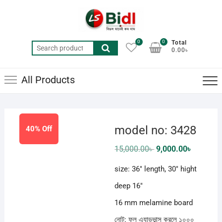
Skip
to
content
0
0
Total
Search
0.00৳
for:
All Products
model no: 3428
40% Off
Original
Current
15,000.00
৳
9,000.00
৳
price
price
was:
is:
size: 36″ length, 30″ hight
15,000.00৳ .
9,000.00৳
deep 16″
16 mm melamine board
নোট: ফুল এ্যাডভান্স করলে ১০০০