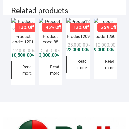
Related products
13% Off
45% Off
12% Off
25% Off
Product
Product
Produc1209
code 1230
code: 1201
code 88
Original
Current
Origi
Curre
25,000.00
৳
12,000.00
৳
price
price
price
price
22,000.00
৳
9,000.00
৳
Original
Current
Original
Current
12,000.00
৳
5,500.00
৳
was:
is:
was:
is:
price
price
price
price
10,500.00
৳
3,000.00
৳
25,000.00৳ .
22,000.00৳ .
12,00
9,000.
was:
is:
was:
is:
Read
Read
12,000.00৳ .
10,500.00৳ .
5,500.00৳ .
3,000.00৳ .
Read
Read
more
more
more
more