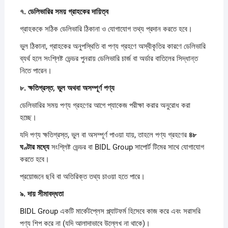
৭.
ডেলিভারির
সময়
গ্রাহকের
দায়িত্ব
গ্রাহককে সঠিক ডেলিভারি ঠিকানা ও যোগাযোগ তথ্য প্রদান করতে হবে।
ভুল ঠিকানা, গ্রাহকের অনুপস্থিতি বা পণ্য গ্রহণে অস্বীকৃতির কারণে ডেলিভারি
ব্যর্থ হলে সংশ্লিষ্ট ভেন্ডর পুনরায় ডেলিভারি চার্জ বা অর্ডার বাতিলের সিদ্ধান্ত
নিতে পারেন।
৮.
ক্ষতিগ্রস্ত,
ভুল
অথবা
অসম্পূর্ণ
পণ্য
ডেলিভারির সময় পণ্য গ্রহণের আগে প্যাকেজ পরীক্ষা করার অনুরোধ করা
হচ্ছে।
যদি পণ্য ক্ষতিগ্রস্ত, ভুল বা অসম্পূর্ণ পাওয়া যায়, তাহলে পণ্য গ্রহণের
৪৮
ঘণ্টার
মধ্যে
সংশ্লিষ্ট ভেন্ডর বা BIDL Group সাপোর্ট টিমের সাথে যোগাযোগ
করতে হবে।
প্রয়োজনে ছবি বা অতিরিক্ত তথ্য চাওয়া হতে পারে।
৯.
দায়
সীমাবদ্ধতা
BIDL Group একটি মার্কেটপ্লেস প্ল্যাটফর্ম হিসেবে কাজ করে এবং সরাসরি
পণ্য শিপ করে না (যদি আলাদাভাবে উল্লেখ না থাকে)।