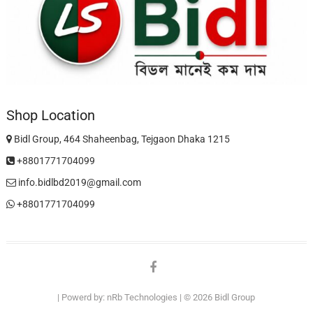
Shop Location
Bidl Group, 464 Shaheenbag, Tejgaon Dhaka 1215
+8801771704099
info.bidlbd2019@gmail.com
+8801771704099
facebook
| Powerd by:
nRb Technologies
| © 2026
Bidl Group