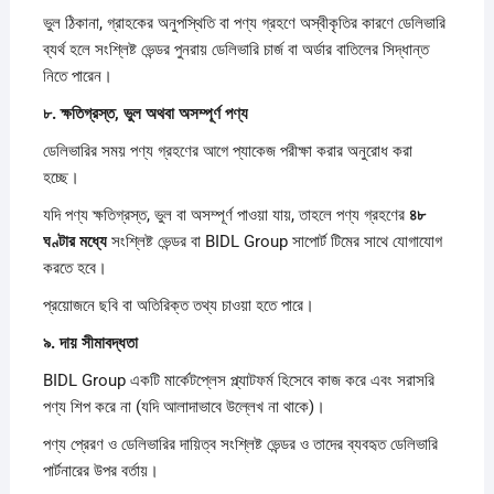
ভুল ঠিকানা, গ্রাহকের অনুপস্থিতি বা পণ্য গ্রহণে অস্বীকৃতির কারণে ডেলিভারি
ব্যর্থ হলে সংশ্লিষ্ট ভেন্ডর পুনরায় ডেলিভারি চার্জ বা অর্ডার বাতিলের সিদ্ধান্ত
নিতে পারেন।
৮.
ক্ষতিগ্রস্ত,
ভুল
অথবা
অসম্পূর্ণ
পণ্য
ডেলিভারির সময় পণ্য গ্রহণের আগে প্যাকেজ পরীক্ষা করার অনুরোধ করা
হচ্ছে।
যদি পণ্য ক্ষতিগ্রস্ত, ভুল বা অসম্পূর্ণ পাওয়া যায়, তাহলে পণ্য গ্রহণের
৪৮
ঘণ্টার
মধ্যে
সংশ্লিষ্ট ভেন্ডর বা BIDL Group সাপোর্ট টিমের সাথে যোগাযোগ
করতে হবে।
প্রয়োজনে ছবি বা অতিরিক্ত তথ্য চাওয়া হতে পারে।
৯.
দায়
সীমাবদ্ধতা
BIDL Group একটি মার্কেটপ্লেস প্ল্যাটফর্ম হিসেবে কাজ করে এবং সরাসরি
পণ্য শিপ করে না (যদি আলাদাভাবে উল্লেখ না থাকে)।
পণ্য প্রেরণ ও ডেলিভারির দায়িত্ব সংশ্লিষ্ট ভেন্ডর ও তাদের ব্যবহৃত ডেলিভারি
পার্টনারের উপর বর্তায়।