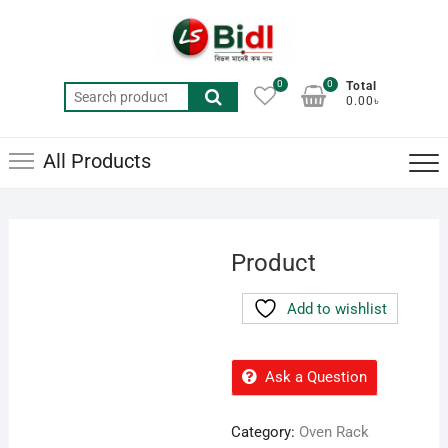
Skip
to
content
0
0
Total
Search
0.00৳
for:
All Products
Product
Add to wishlist
Ask a Question
Category:
Oven Rack