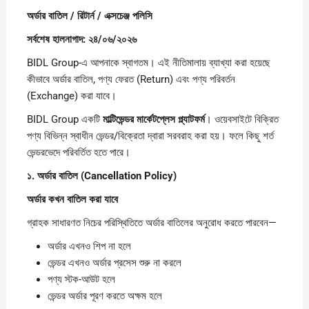
অর্ডার
বাতিল /
রিটার্ন /
এক্সচেঞ্জ
পলিসি
সর্বশেষ
হালনাগাদ:
২৪/
০৬/
২০২৬
BIDL Group-এ আপনাকে স্বাগতম। এই নীতিমালায় ব্যাখ্যা করা হয়েছে
কীভাবে অর্ডার বাতিল, পণ্য ফেরত (Return) এবং পণ্য পরিবর্তন
(Exchange) করা যাবে।
BIDL Group একটি
মাল্টিভেন্ডর
মার্কেটপ্লেস
প্ল্যাটফর্ম
। ওয়েবসাইটে বিক্রিত
পণ্য বিভিন্ন স্বাধীন ভেন্ডর/বিক্রেতা দ্বারা সরবরাহ করা হয়। ফলে কিছু শর্ত
ভেন্ডরভেদে পরিবর্তিত হতে পারে।
১.
অর্ডার
বাতিল (Cancellation Policy)
অর্ডার
কখন
বাতিল
করা
যাবে
গ্রাহক সাধারণত নিচের পরিস্থিতিতে অর্ডার বাতিলের অনুরোধ করতে পারবেন—
অর্ডার এখনও শিপ না হলে
ভেন্ডর এখনও অর্ডার প্রসেস শুরু না করলে
পণ্য স্টক-আউট হলে
ভেন্ডর অর্ডার পূরণ করতে অক্ষম হলে