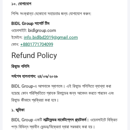
১০.
যোগাযোগ
শিপিং সংক্রান্ত যেকোনো সহায়তার জন্য যোগাযোগ করুন:
BIDL Group
সাপোর্ট
টিম
ওয়েবসাইট: bidlgroup.com
ইমেইল:
info.bidlbd2019@gmail.com
ফোন:
+8801771704099
Refund Policy
রিফান্ড
পলিসি
সর্বশেষ
হালনাগাদ: ২৪/০৬/২০২৬
BIDL Group-এ আপনাকে স্বাগতম। এই রিফান্ড পলিসিতে ব্যাখ্যা করা
হয়েছে কোন পরিস্থিতিতে গ্রাহক রিফান্ডের জন্য আবেদন করতে পারবেন এবং
রিফান্ড কীভাবে প্রক্রিয়া করা হবে।
১.
ভূমিকা
BIDL Group একটি
মাল্টিভেন্ডর
মার্কেটপ্লেস
প্ল্যাটফর্ম
। ওয়েবসাইটে বিক্রিত
পণ্য বিভিন্ন স্বাধীন ভেন্ডর/বিক্রেতা দ্বারা সরবরাহ করা হয়।