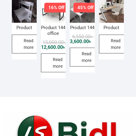
16% Off
45% Off
Product
Product 144
Product 144
Product
office
Original
Current
6,550.00
৳
price
price
Read
Read
3,600.00
৳
Original
Current
15,000.00
৳
was:
is:
price
price
12,600.00
৳
more
more
6,550.00৳ .
3,600.00৳ .
was:
is:
Read
15,000.00৳ .
12,600.00৳ .
Read
more
more