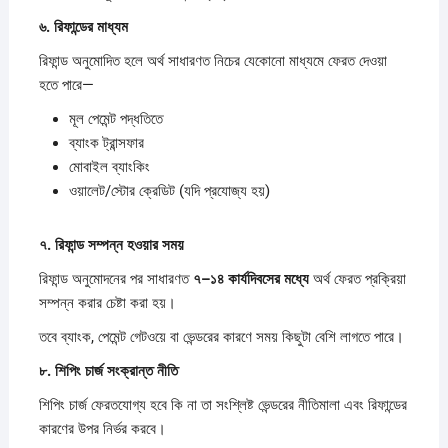
৬.
রিফান্ডের
মাধ্যম
রিফান্ড অনুমোদিত হলে অর্থ সাধারণত নিচের যেকোনো মাধ্যমে ফেরত দেওয়া
হতে পারে—
মূল পেমেন্ট পদ্ধতিতে
ব্যাংক ট্রান্সফার
মোবাইল ব্যাংকিং
ওয়ালেট/স্টোর ক্রেডিট (যদি প্রযোজ্য হয়)
৭.
রিফান্ড
সম্পন্ন
হওয়ার
সময়
রিফান্ড অনুমোদনের পর সাধারণত
৭–
১৪
কার্যদিবসের
মধ্যে
অর্থ ফেরত প্রক্রিয়া
সম্পন্ন করার চেষ্টা করা হয়।
তবে ব্যাংক, পেমেন্ট গেটওয়ে বা ভেন্ডরের কারণে সময় কিছুটা বেশি লাগতে পারে।
৮.
শিপিং
চার্জ
সংক্রান্ত
নীতি
শিপিং চার্জ ফেরতযোগ্য হবে কি না তা সংশ্লিষ্ট ভেন্ডরের নীতিমালা এবং রিফান্ডের
কারণের উপর নির্ভর করবে।